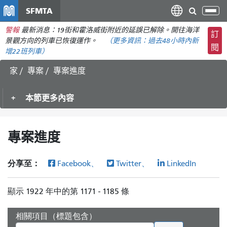
移
SFMTA
切
至
換
警報
最新消息：19街和霍洛威街附近的延誤已解除。開往海洋
主
訂
導
景觀方向的列車已恢復運作。
（更多資訊：
過去48小時內
新
要
閱
航
增22班列車）
內
容
家
專案
專案進度
本節更多內容
專案進度
分享至：
Facebook、
Twitter、
LinkedIn
顯示 1922 年中的第 1171 - 1185 條
相關項目（標題包含）