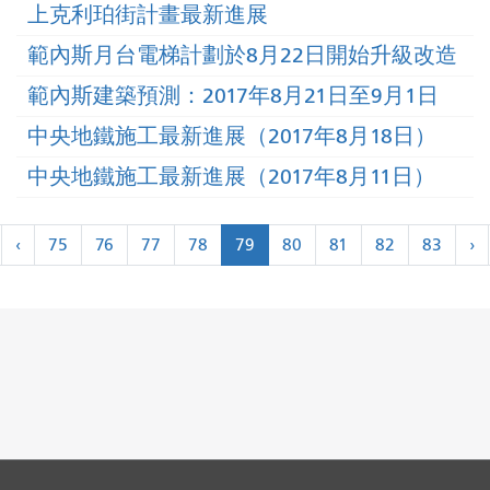
上克利珀街計畫最新進展
範內斯月台電梯計劃於8月22日開始升級改造
範內斯建築預測：2017年8月21日至9月1日
中央地鐵施工最新進展（2017年8月18日）
中央地鐵施工最新進展（2017年8月11日）
分
←
‹
75
76
77
78
79
80
81
82
83
›
頁
最
上
近
一
頁
›