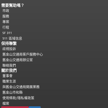
需要幫助嗎？
頁面內容結束。
本頁剩餘內容在每一頁
都會重複顯示。
市政
返回主要內容頂部
。
服務
專案
行程
SF 311
511 區域信息
保持聯繫
歧視投訴
舊金山交通局客戶服務中心
舊金山交通局辦公室
聯絡我們
關於我們
董事會
職業生涯
與舊金山交通局開展業務
舊金山市和縣
使用條款/隱私權政策
檔案