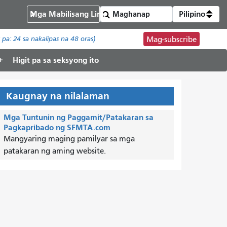
Mga Mabilisang Link
Pilipino
t pa:
24
sa nakalipas na 48 oras)
Mag-subscribe
Higit pa sa seksyong ito
Kaugnay na nilalaman
Mga Tuntunin ng Paggamit/Patakaran sa
Pagkapribado ng SFMTA.com
Mangyaring maging pamilyar sa mga
patakaran ng aming website.