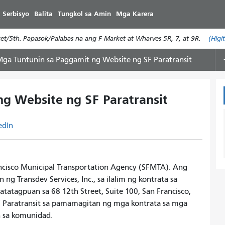
Laktawan
 Serbisyo
Balita
Tungkol sa Amin
Mga Karera
ang
pangunahing
/5th. Papasok/Palabas na ang F Market at Wharves 5R, 7, at 9R.
(Higi
nilalaman
ga Tuntunin sa Paggamit ng Website ng SF Paratransit
g Website ng SF Paratransit
edIn
ancisco Municipal Transportation Agency (SFMTA). Ang
g Transdev Services, Inc., sa ilalim ng kontrata sa
atagpuan sa 68 12th Street, Suite 100, San Francisco,
F Paratransit sa pamamagitan ng mga kontrata sa mga
n sa komunidad.