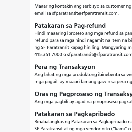
Maaaring kontakin ang serbisyo sa customer ng
email sa sfparatransit@sfparatransit.com.
Patakaran sa Pag-refund
Hindi maaaring iproseso ang mga refund sa p
refund para sa mga hindi nagamit na item na bi
ng SF Paratransit kapag hiniling. Mangyaring 
415.351.7000 o sfparatransit@sfparatransit.co
Pera ng Transaksyon
Ang lahat ng mga produktong ibinebenta sa web
mga pagbili ay maaari lamang gawin sa pera ng
Oras ng Pagproseso ng Transaks
Ang mga pagbili ay agad na pinoproseso pagk
Patakaran sa Pagkapribado
Binabalangkas ng Patakaran sa Pagkapribado 
SF Paratransit at ng mga vendor nito (“kami” o