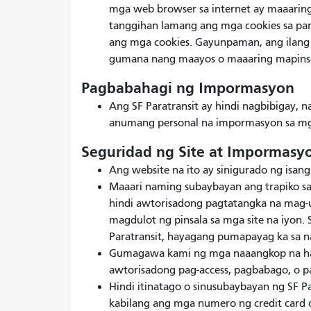
mga web browser sa internet ay maaaring
tanggihan lamang ang mga cookies sa pa
ang mga cookies. Gayunpaman, ang ilang
gumana nang maayos o maaaring mapinsa
Pagbabahagi ng Impormasyon
Ang SF Paratransit ay hindi nagbibigay, 
anumang personal na impormasyon sa mga
Seguridad ng Site at Impormasy
Ang website na ito ay sinigurado ng isan
Maaari naming subaybayan ang trapiko s
hindi awtorisadong pagtatangka na mag
magdulot ng pinsala sa mga site na iyon.
Paratransit, hayagang pumapayag ka sa 
Gumagawa kami ng mga naaangkop na hak
awtorisadong pag-access, pagbabago, o pa
Hindi itinatago o sinusubaybayan ng SF 
kabilang ang mga numero ng credit card o