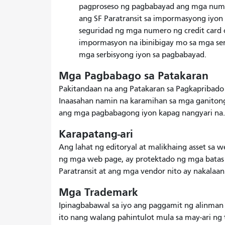
pagproseso ng pagbabayad ang mga numero
ang SF Paratransit sa impormasyong iyon a
seguridad ng mga numero ng credit card 
impormasyon na ibinibigay mo sa mga ser
mga serbisyong iyon sa pagbabayad.
Mga Pagbabago sa Patakaran
Pakitandaan na ang Patakaran sa Pagkapribado
Inaasahan namin na karamihan sa mga ganitong
ang mga pagbabagong iyon kapag nangyari na.
Karapatang-ari
Ang lahat ng editoryal at malikhaing asset sa w
ng mga web page, ay protektado ng mga batas s
Paratransit at ang mga vendor nito ay nakalaan
Mga Trademark
Ipinagbabawal sa iyo ang paggamit ng alinman
ito nang walang pahintulot mula sa may-ari ng