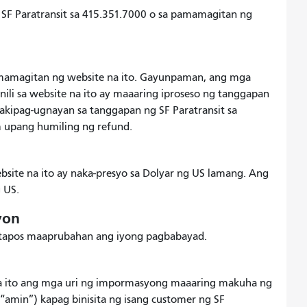
 SF Paratransit sa 415.351.7000 o sa pamamagitan ng
amamagitan ng website na ito. Gayunpaman, ang mga
nili sa website na ito ay maaaring iproseso ng tanggapan
makipag-ugnayan sa tanggapan ng SF Paratransit sa
m upang humiling ng refund.
site na ito ay naka-presyo sa Dolyar ng US lamang. Ang
 US.
yon
atapos maaprubahan ang iyong pagbabayad.
na ito ang mga uri ng impormasyong maaaring makuha ng
 “amin”) kapag binisita ng isang customer ng SF