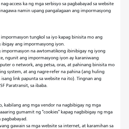
g nag-access ka ng mga serbisyo sa pagbabayad sa website
na ginagawa namin upang pangalagaan ang impormasyong
 impormasyon tungkol sa iyo kapag binisita mo ang
g ibigay ang impormasyong iyon.
 impormasyon na awtomatikong ibinibigay ng iyong
site, ngunit ang impormasyong iyon ay karaniwang
puter o network, ang petsa, oras, at pahinang binisita mo
ing system, at ang nagre-refer na pahina (ang huling
isang link papunta sa website na ito). Tingnan ang
F Paratransit, sa ibaba.
to, kabilang ang mga vendor na nagbibigay ng mga
maaaring gumamit ng "cookies" kapag nagbibigay ng mga
na pagbabayad.
wang gawain sa mga website sa internet, at karamihan sa