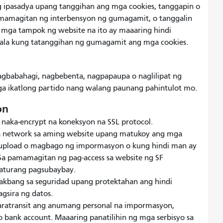
 ipasadya upang tanggihan ang mga cookies, tanggapin o
mamagitan ng interbensyon ng gumagamit, o tanggalin
 mga tampok ng website na ito ay maaaring hindi
la kung tatanggihan ng gumagamit ang mga cookies.
nagbabahagi, nagbebenta, nagpapaupa o naglilipat ng
 ikatlong partido nang walang paunang pahintulot mo.
on
g naka-encrypt na koneksyon na SSL protocol.
a network sa aming website upang matukoy ang mga
-upload o magbago ng impormasyon o kung hindi man ay
 Sa pamamagitan ng pag-access sa website ng SF
naturang pagsubaybay.
bang sa seguridad upang protektahan ang hindi
gsira ng datos.
Paratransit ang anumang personal na impormasyon,
 bank account. Maaaring panatilihin ng mga serbisyo sa