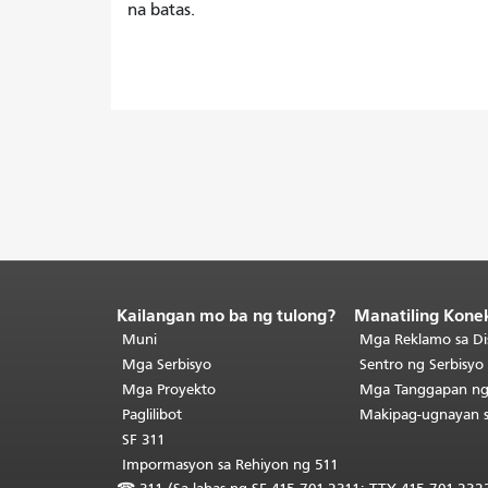
na batas.
Kailangan mo ba ng tulong?
Manatiling Kone
Katapusan
ng
Muni
Mga Reklamo sa Di
nilalaman
Mga Serbisyo
Sentro ng Serbisy
ng
Mga Proyekto
Mga Tanggapan n
pahina.
Ang
Paglilibot
Makipag-ugnayan 
natitirang
SF 311
bahagi
Impormasyon sa Rehiyon ng 511
ng