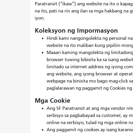
Paratransit (“ikaw”) ang website na ito o kapa
na ito, pati na rin ang ilan sa mga hakbang 
iyon.
Koleksyon ng Impormasyon
Hindi kami nangongolekta ng personal na
website na ito maliban kung pipiliin mon
Maaari kaming mangolekta ng limitadong
browser tuwing bibisita ka sa isang web
limitado sa internet address ng iyong com
ang website, ang iyong browser at operat
webpage na binisita mo bago mag-click sa 
paglalarawan ng paggamit ng Cookies ng S
Mga Cookie
Ang SF Paratransit at ang mga vendor ni
serbisyo sa pagbabayad sa customer, ay 
online na serbisyo, tulad ng mga online 
Ang paggamit ng cookies ay isang karani