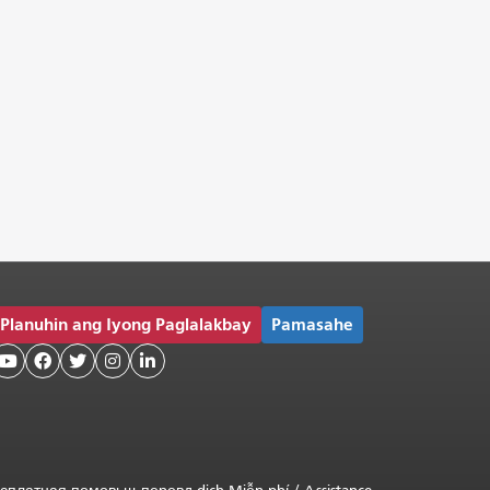
Planuhin ang Iyong Paglalakbay
Pamasahe




