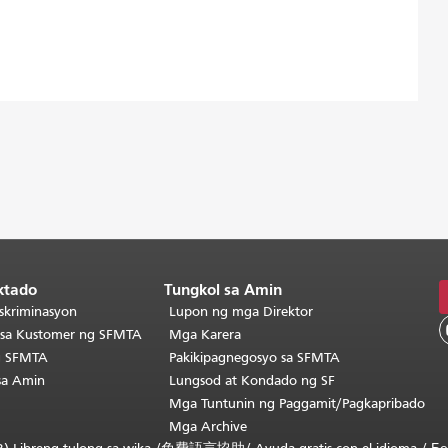
ktado
Tungkol sa Amin
skriminasyon
Lupon ng mga Direktor
o sa Kustomer ng SFMTA
Mga Karera
g SFMTA
Pakikipagnegosyo sa SFMTA
sa Amin
Lungsod at Kondado ng SF
Mga Tuntunin ng Paggamit/Pagkapribado
Mga Archive