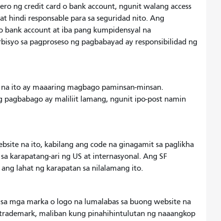
 ng credit card o bank account, ngunit walang access
t hindi responsable para sa seguridad nito. Ang
o bank account at iba pang kumpidensyal na
bisyo sa pagproseso ng pagbabayad ay responsibilidad ng
 na ito ay maaaring magbago paminsan-minsan.
 pagbabago ay maliliit lamang, ngunit ipo-post namin
ebsite na ito, kabilang ang code na ginagamit sa paglikha
a karapatang-ari ng US at internasyonal. Ang SF
 ang lahat ng karapatan sa nilalamang ito.
 sa mga marka o logo na lumalabas sa buong website na
 trademark, maliban kung pinahihintulutan ng naaangkop