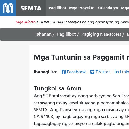
SFMTA
Paglilibot
Mga Proyekto
Kalendaryo
Mga
Mga Alerto
HULING UPDATE: Maayos na ang operasyon ng Market
Tahanan
Paglilibot
Pagiging Naa-access
M
Mga Tuntunin sa Paggamit n
Ibahagi ito:
Facebook
Twitter
Link
Tungkol sa Amin
Ang SF Paratransit ay isang serbisyo ng San Fr
serbisyong ito ay kasalukuyang pinamamahalaan n
SFMTA. Ang Transdev, na ang mga opisina ay mat
CA 94103, ay nagbibigay ng mga serbisyo ng S
tagapagbigay ng serbisyo na nakikipagtulunga