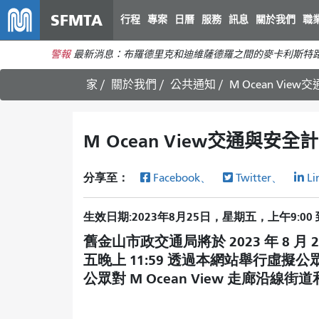
SFMTA
行程
專案
日曆
服務
訊息
關於我們
職
警報
最新消息：布羅德里克和迪維薩德羅之間的麥卡利斯特路
家
關於我們
公共通知
M Ocean V
M Ocean View交通與
分享至：
Facebook、
Twitter、
Li
生效日期
2023年8月25日，星期五，上午9:00
舊金山市政交通局將於 2023 年 8 月 25
五晚上 11:59 透過本網站舉行虛
公眾對 M Ocean View 走廊沿