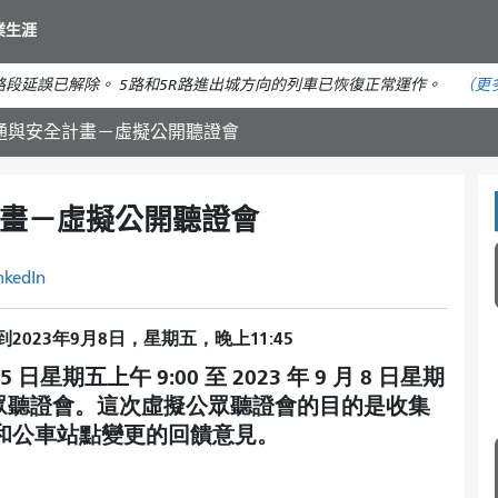
移
業生涯
至
主
段延誤已解除。 5路和5R路進出城方向的列車已恢復正常運作。
（更
要
內
iew交通與安全計畫－虛擬公開聽證會
容
安全計畫－虛擬公開聽證會
nkedIn
到
2023年9月8日，星期五，晚上11:45
 日星期五上午 9:00 至 2023 年 9 月 8 日星期
擬公眾聽證會。這次虛擬公眾聽證會的目的是收集
線街道和公車站點變更的回饋意見。