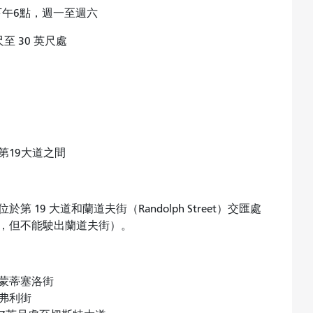
至下午6點，週一至週六
至 30 英尺處
第19大道之間
位於第 19 大道和蘭道夫街（Randolph Street）交匯處
，但不能駛出蘭道夫街）。
到蒙蒂塞洛街
貝弗利街