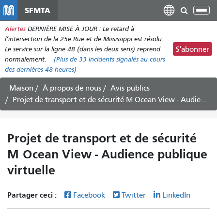
Aller
SFMTA
Bas
au
la
Alertes
DERNIÈRE MISE À JOUR : Le retard à
contenu
nav
l’intersection de la 25e Rue et de Mississippi est résolu.
principal
Le service sur la ligne 48 (dans les deux sens) reprend
S'abonner
normalement.
(Plus de
33
incidents signalés au cours
des dernières 48 heures)
Maison
À propos de nous
Avis publics
Projet de transport et de sécurité M Ocean View - Audience publique virtuelle
Projet de transport et de sécurité
M Ocean View - Audience publique
virtuelle
Partager ceci :
Facebook
Twitter
LinkedIn