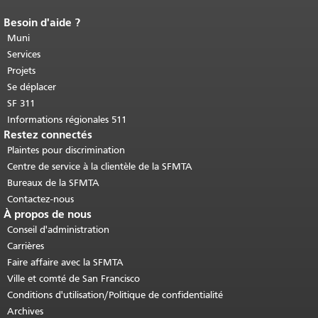
Besoin d'aide ?
Fin du contenu de la page.
Le reste de
cette page se répète sur chaque page.
Muni
Retour au haut du contenu principal
.
Services
Projets
Se déplacer
SF 311
Informations régionales 511
Restez connectés
Plaintes pour discrimination
Centre de service à la clientèle de la SFMTA
Bureaux de la SFMTA
Contactez-nous
À propos de nous
Conseil d'administration
Carrières
Faire affaire avec la SFMTA
Ville et comté de San Francisco
Conditions d'utilisation/Politique de confidentialité
Archives