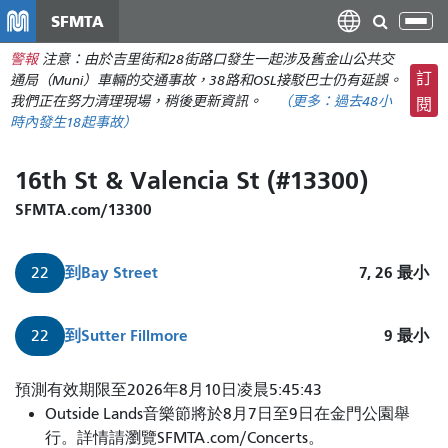
移
SFMTA
切
至
換
警報
注意：由於吉里街和28街路口發生一起涉及舊金山公共交
主
導
訂
通局（Muni）車輛的交通事故，38路和OSL接駁巴士仍有延誤。
要
航
我們正在努力清理現場，稍後更新資訊。
（更多：
過去48小
閱
內
時內發生
18起事故）
容
16th St & Valencia St (#13300)
SFMTA.com/13300
到
Bay Street
7, 26
最小
22
到
Sutter Fillmore
9
最小
22
預測有效期限至2026年8月10日凌晨5:45:43
Outside Lands音樂節將於8月7日至9日在金門公園舉
行。詳情請瀏覽SFMTA.com/Concerts。