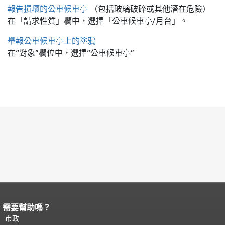
報告損壞的公車候車亭
（包括玻璃破碎或其他潛在危險）
在「請求性質」欄中，選擇「公車候車亭/月台」。
舉報公車候車亭上的塗鴉
在“對象”欄位中，選擇“公車候車亭”
需要幫助嗎？
頁面內容結束。
本頁剩餘內容在每一頁
都會重複顯示。
市政
返回主要內容頂部
。