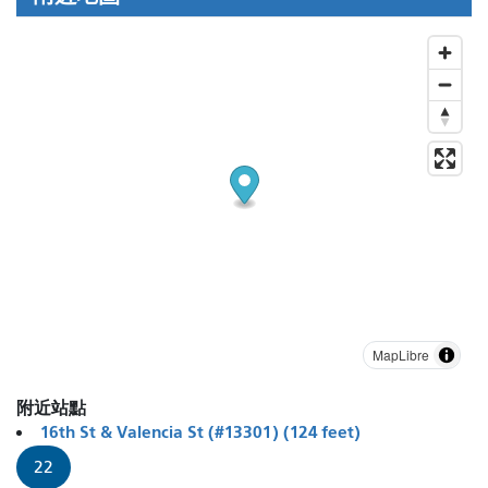
MapLibre
附近站點
16th St & Valencia St (#13301) (124 feet)
22