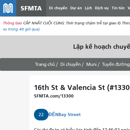
SFMTA
Di chuyển
Dự án
Lịch
Dịch vụ
Tin tức
V
Thông báo
CẬP NHẬT CUỐI CÙNG: Tình trạng chậm trễ tại giao lộ Thir
vụ
trong 48 giờ qua)
Lập kế hoạch chuyế
Trang chủ
Di chuyển
Muni
Tuyến đường
16th St & Valencia St (#1330
SFMTA.com/13300
ĐẾN
Bay Street
22