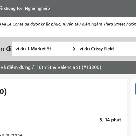
đến
ề chúng tôi
Nghề nghiệp
nội
dung
d và Le Conte đã được khắc phục. Tuyến tàu điện ngầm Third Street hướ
Vị
Địa
n đi
Tôi
trí
điểm
muốn
bắt
kết
đi
đầu
thúc
 và điểm dừng
16th St & Valencia St (#13300)
du
lịch
như
0)
thế
nào
5, 14
phút