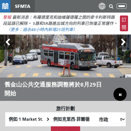
移
SFMTA
切
至
換
警報
最新消息：布羅德里克和迪維薩德羅之間的麥卡利斯特路
主
訂
導
段延誤已解除。 5路和5R路進出城方向的列車已恢復正常運作。
要
閱
航
（更多：
過去48小時內新增
25班列車）
內
容
Outside Lands音樂節 8月7日至9日
舊金山公共交通服務調整將於8月29日
讓 Muni 帶您暢遊夏日
彌合預算缺口，拯救市政交通
開始
旅行計劃
起
終
始
點
我
位
位