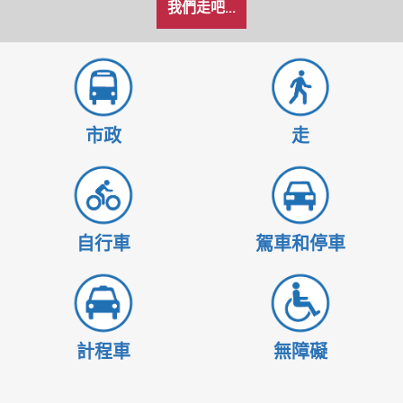
我們走吧...
希
置
置
望
的
旅
行
方
市政
走
式
自行車
駕車和停車
計程車
無障礙