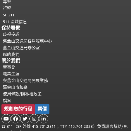
專案
行程
SF 311
511 區域信息
保持聯繫
歧視投訴
舊金山交通局客戶服務中心
舊金山交通局辦公室
聯絡我們
關於我們
董事會
職業生涯
與舊金山交通局開展業務
舊金山市和縣
使用條款/隱私權政策
檔案
規劃您的行程
票價





☎
311（SF 外線 415.701.2311；TTY 415.701.2323）免費
語言幫助
/
免