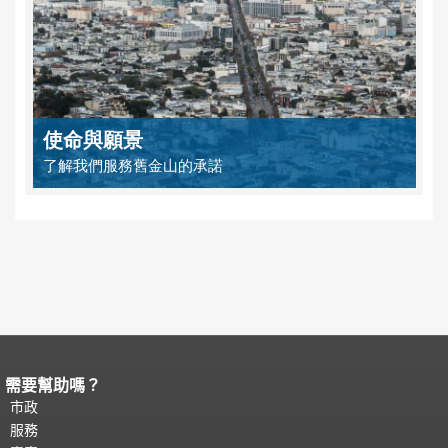
使命與願景
了解我們服務舊金山的承諾
需要幫助嗎？
頁面內容結束。
本頁剩餘內容在每一頁
都會重複顯示。
市政
返回主要內容頂部
。
服務