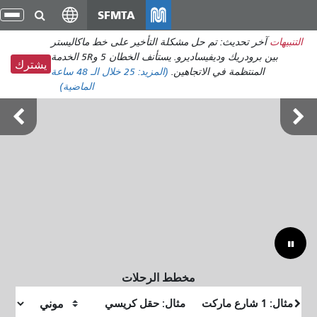
انتقل
SFMTA
تبد
إلى
الت
التنبيهات
آخر تحديث: تم حل مشكلة التأخير على خط ماكاليستر
المحتوى
بين برودريك وديفيساديرو. يستأنف الخطان 5 و5R الخدمة
الرئيسي
يشترك
المنتظمة في الاتجاهين.
(المزيد:
25
خلال الـ 48 ساعة
الماضية)
أوتسايد لاندز 7-9 أغسطس
مخطط الرحلات
موقع
موقع
البداية
النهاية