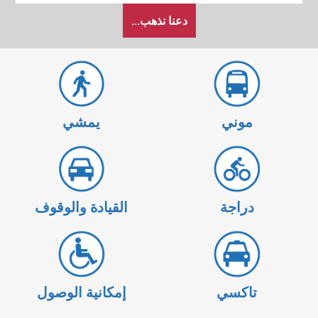
كيف
دعنا نذهب...
أرغب
في
السفر
موني
يمشي
دراجة
القيادة والوقوف
تاكسي
إمكانية الوصول