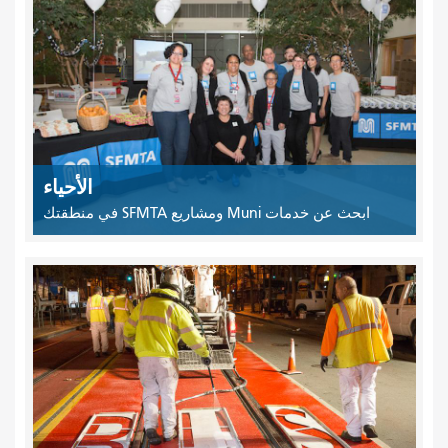
الأحياء
ابحث عن خدمات Muni ومشاريع SFMTA في منطقتك