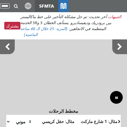
انتقل
SFMTA
تبد
إلى
الت
التنبيهات
آخر تحديث: تم حل مشكلة التأخير على خط ماكاليستر
المحتوى
بين برودريك وديفيساديرو. يستأنف الخطان 5 و5R الخدمة
الرئيسي
يشترك
المنتظمة في الاتجاهين.
(المزيد:
25
خلال الـ 48 ساعة
الماضية)
أوتسايد لاندز 7-9 أغسطس
مخطط الرحلات
موقع
موقع
البداية
النهاية