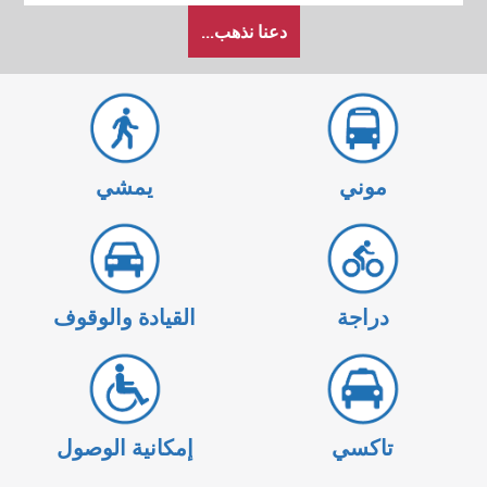
كيف
دعنا نذهب...
أرغب
في
السفر
موني
يمشي
دراجة
القيادة والوقوف
تاكسي
إمكانية الوصول