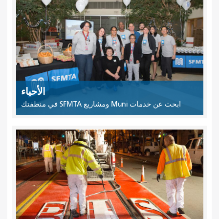
الأحياء
ابحث عن خدمات Muni ومشاريع SFMTA في منطقتك