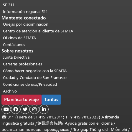
SF 311
Información regional 511
Mantente conectado
Quejas por discriminación
Centro de atención al cliente de SFMTA
Oficinas de SFMTA
Contáctanos
Sobre nosotros
Junta Directiva
Carreras profesionales
Cómo hacer negocios con la SFMTA
Ciudad y Condado de San Francisco
Condiciones de uso/Privacidad
Archivo
Planifica tu viaje
Tarifas





☎
311 (Fuera de SF 415.701.2311; TTY 415.701.2323) Asistencia
lingüística gratuita /
免費語言協助
/
Ayuda gratis con el idioma
/
Бесплатная помощь переводчиков
/
Trợ giúp Thông dịch Miễn phí
/