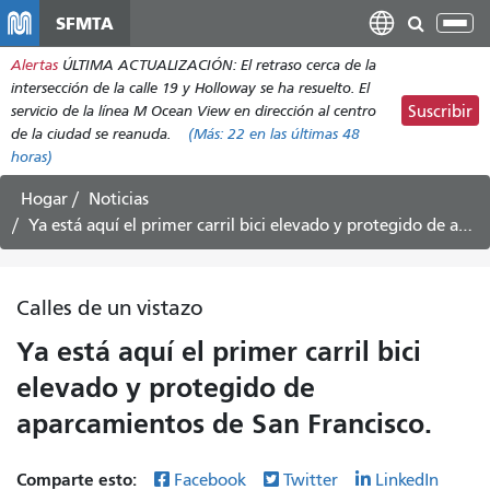
Pasar
SFMTA
Alt
al
nav
Alertas
ÚLTIMA ACTUALIZACIÓN: El retraso cerca de la
contenido
intersección de la calle 19 y Holloway se ha resuelto. El
principal
servicio de la línea M Ocean View en dirección al centro
Suscribir
de la ciudad se reanuda.
(Más:
22
en las últimas 48
horas)
Hogar
Noticias
Ya está aquí el primer carril bici elevado y protegido de aparcamientos de San Francisco.
Calles de un vistazo
Ya está aquí el primer carril bici
elevado y protegido de
aparcamientos de San Francisco.
Comparte esto:
Facebook
Twitter
LinkedIn