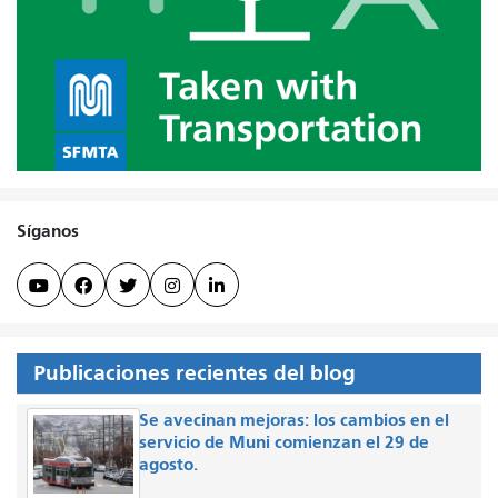
Síganos





Publicaciones recientes del blog
Se avecinan mejoras: los cambios en el
servicio de Muni comienzan el 29 de
agosto.