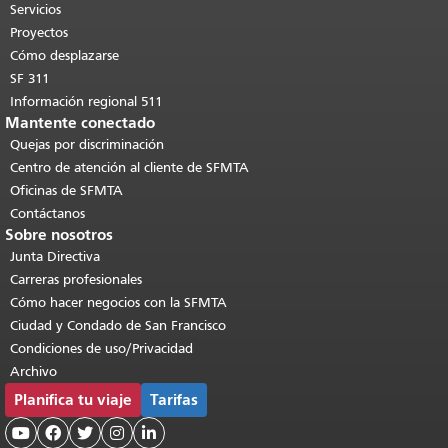
páginas.
Volver al principio del
Servicios
contenido principal
.
Proyectos
Cómo desplazarse
SF 311
Información regional 511
Mantente conectado
Quejas por discriminación
Centro de atención al cliente de SFMTA
Oficinas de SFMTA
Contáctanos
Sobre nosotros
Junta Directiva
Carreras profesionales
Cómo hacer negocios con la SFMTA
Ciudad y Condado de San Francisco
Condiciones de uso/Privacidad
Archivo
Planifica tu viaje
Tarifas




