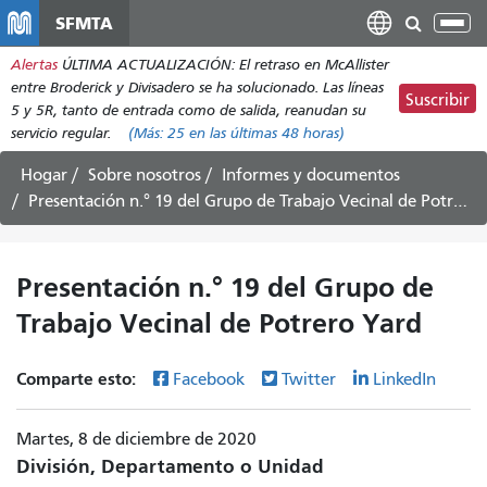
Pasar
SFMTA
Alt
al
nav
Alertas
ÚLTIMA ACTUALIZACIÓN: El retraso en McAllister
contenido
entre Broderick y Divisadero se ha solucionado. Las líneas
principal
Suscribir
5 y 5R, tanto de entrada como de salida, reanudan su
servicio regular.
(Más:
25
en las últimas 48 horas)
Hogar
Sobre nosotros
Informes y documentos
Presentación n.° 19 del Grupo de Trabajo Vecinal de Potrero Yard
Presentación n.° 19 del Grupo de
Trabajo Vecinal de Potrero Yard
Comparte esto:
Facebook
Twitter
LinkedIn
Martes, 8 de diciembre de 2020
División, Departamento o Unidad