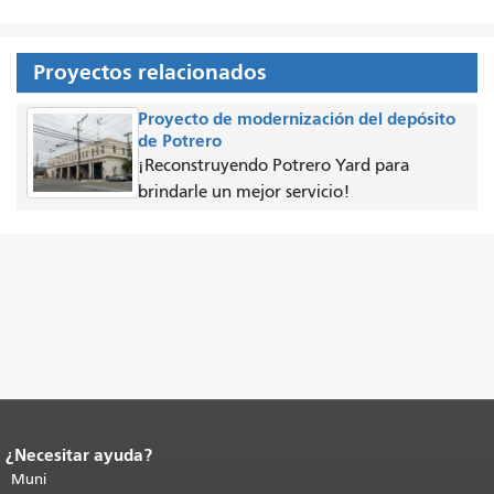
Proyectos relacionados
Proyecto de modernización del depósito
de Potrero
¡Reconstruyendo Potrero Yard para
brindarle un mejor servicio!
¿Necesitar ayuda?
Fin del contenido de la página.
El resto
de esta página se repite en todas las
Muni