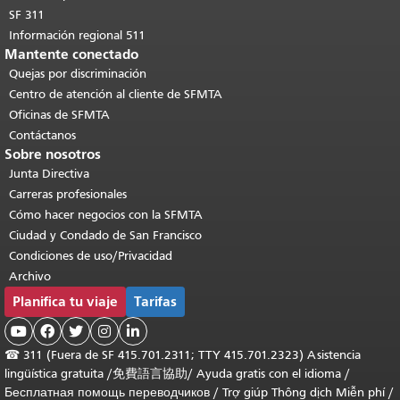
SF 311
Información regional 511
Mantente conectado
Quejas por discriminación
Centro de atención al cliente de SFMTA
Oficinas de SFMTA
Contáctanos
Sobre nosotros
Junta Directiva
Carreras profesionales
Cómo hacer negocios con la SFMTA
Ciudad y Condado de San Francisco
Condiciones de uso/Privacidad
Archivo
Planifica tu viaje
Tarifas





☎
311 (Fuera de SF 415.701.2311; TTY 415.701.2323) Asistencia
lingüística gratuita /
免費語言協助
/
Ayuda gratis con el idioma
/
Бесплатная помощь переводчиков
/
Trợ giúp Thông dịch Miễn phí
/