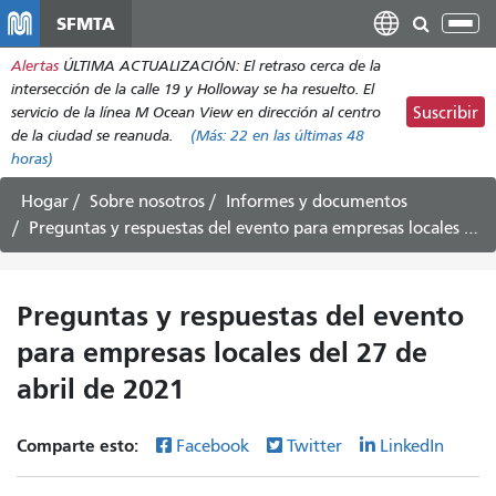
Pasar
SFMTA
Alt
al
nav
Alertas
ÚLTIMA ACTUALIZACIÓN: El retraso cerca de la
contenido
intersección de la calle 19 y Holloway se ha resuelto. El
principal
servicio de la línea M Ocean View en dirección al centro
Suscribir
de la ciudad se reanuda.
(Más:
22
en las últimas 48
horas)
Hogar
Sobre nosotros
Informes y documentos
Preguntas y respuestas del evento para empresas locales del 27 de abril de 2021
Preguntas y respuestas del evento
para empresas locales del 27 de
abril de 2021
Comparte esto:
Facebook
Twitter
LinkedIn