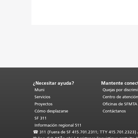
¿Necesitar ayuda?
Mantente conec
Fin
del
Muni
Quejas por discrim
contenido
Servicios
Centro de atención
de
Proyectos
Oficinas de SFMTA
la
Cómo desplazarse
Contáctanos
página.
El
SF 311
resto
Información regional 511
de
☎
311 (Fuera de SF 415.701.2311; TTY 415.701.2323) Asi
esta