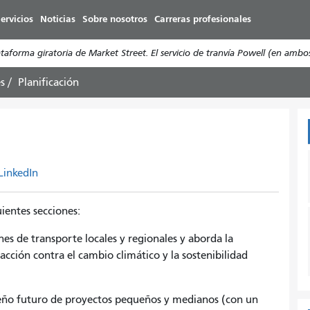
Pasar
ervicios
Noticias
Sobre nosotros
Carreras profesionales
al
contenido
forma giratoria de Market Street. El servicio de tranvía Powell (en ambo
principal
s
Planificación
LinkedIn
uientes secciones:
nes de transporte locales y regionales y aborda la
a acción contra el cambio climático y la sostenibilidad
seño futuro de proyectos pequeños y medianos (con un