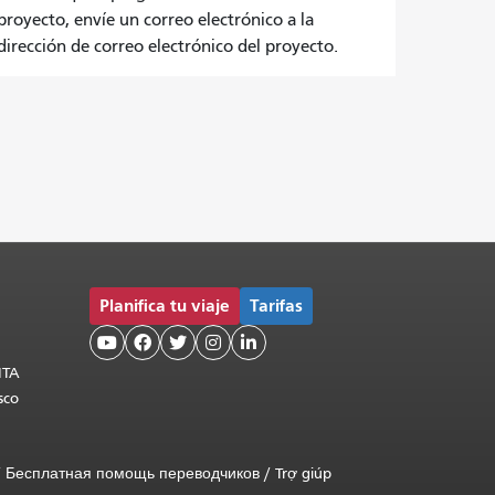
proyecto, envíe un correo electrónico a la
dirección de correo electrónico del proyecto.
Planifica tu viaje
Tarifas





MTA
sco
/
Бесплатная помощь переводчиков
/
Trợ giúp