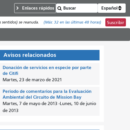
Enlaces rápidos
Español
s sentidos) se reanuda.
(Más:
32
en las últimas 48 horas)
Suscribir
Avisos relacionados
Donación de servicios en especie por parte
de Citifi
Martes, 23 de marzo de 2021
Periodo de comentarios para la Evaluación
Ambiental del Circuito de Mission Bay
Martes, 7 de mayo de 2013
-
Lunes, 10 de junio
de 2013