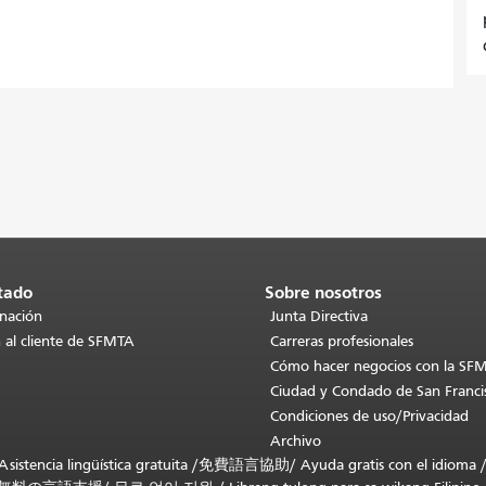
tado
Sobre nosotros
inación
Junta Directiva
 al cliente de SFMTA
Carreras profesionales
Cómo hacer negocios con la SF
Ciudad y Condado de San Franci
Condiciones de uso/Privacidad
Archivo
stencia lingüística gratuita /
免費語言協助
/
Ayuda gratis con el idioma