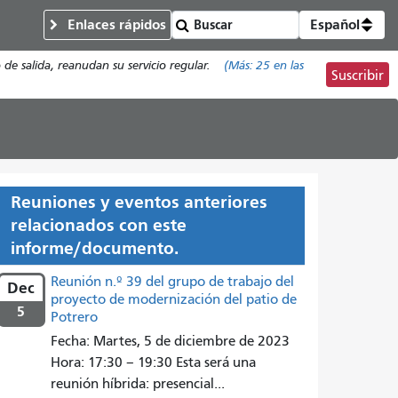
Enlaces rápidos
Español
de salida, reanudan su servicio regular.
(Más:
25
en las
Suscribir
Reuniones y eventos anteriores
relacionados con este
informe/documento.
Reunión n.º 39 del grupo de trabajo del
Dec
proyecto de modernización del patio de
5
Potrero
Fecha: Martes, 5 de diciembre de 2023
Hora: 17:30 – 19:30 Esta será una
reunión híbrida: presencial...