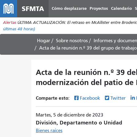
SFMTA
Cómo desplazarse
Proyectos
Calendario
S
Alertas
ÚLTIMA ACTUALIZACIÓN: El retraso en McAllister entre Broderick 
últimas 48 horas)
Hogar
Sobre nosotros
Informes y documen
Acta de la reunión n.º 39 del grupo de trabaj
Acta de la reunión n.º 39 de
modernización del patio de 
Comparte esto:
Facebook
Twitter
Martes, 5 de diciembre de 2023
División, Departamento o Unidad
Bienes raíces