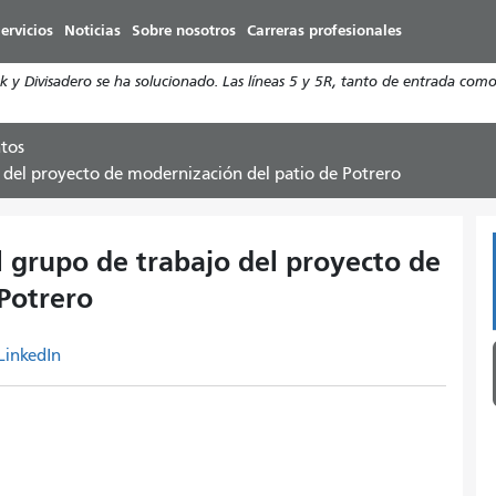
Pasar
ervicios
Noticias
Sobre nosotros
Carreras profesionales
al
contenido
y Divisadero se ha solucionado. Las líneas 5 y 5R, tanto de entrada como 
principal
tos
o del proyecto de modernización del patio de Potrero
l grupo de trabajo del proyecto de
Potrero
LinkedIn