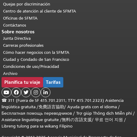
Quejas por discriminación
Centro de atención al cliente de SFMTA
Oficinas de SFMTA
Contáctanos
Sobre nosotros
Junta Directiva
Carreras profesionales
Cómo hacer negocios con la SFMTA
Ciudad y Condado de San Francisco
Condiciones de uso/Privacidad
Archivo
Planifica tu viaje
Tarifas





☎
311 (Fuera de SF 415.701.2311; TTY 415.701.2323) Asistencia
lingüística gratuita /
免費語言協助
/
Ayuda gratis con el idioma
/
Бесплатная помощь переводчиков
/
Trợ giúp Thông dịch Miễn phí
/
Assistance linguistique gratuite
/
無料の言語支援
/
무료 언어 지원
/
Libreng tulong para sa wikang Filipino