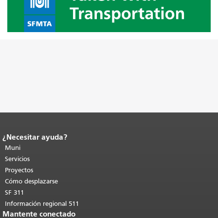
¿Necesitar ayuda?
Fin del contenido de la página.
El resto
de esta página se repite en todas las
Muni
páginas.
Volver al principio del
Servicios
contenido principal
.
Proyectos
Cómo desplazarse
SF 311
Información regional 511
Mantente conectado