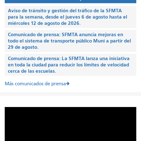
Aviso de tránsito y gestión del tráfico de la SFMTA
para la semana, desde el jueves 6 de agosto hasta el
miércoles 12 de agosto de 2026.
Comunicado de prensa: SFMTA anuncia mejoras en
todo el sistema de transporte público Muni a partir del
29 de agosto.
Comunicado de prensa: La SFMTA lanza una iniciativa
en toda la ciudad para reducir los límites de velocidad
cerca de las escuelas.
Más comunicados de prensa