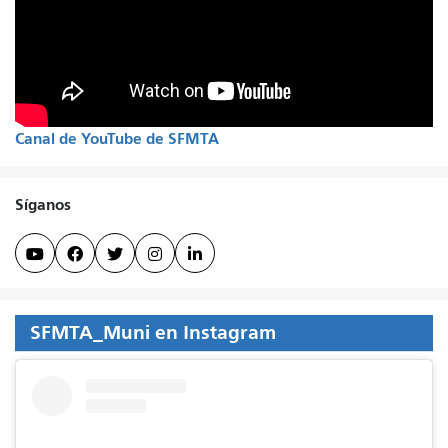
Canal de YouTube de SFMTA
Síganos





SFMTA_Muni en Instagram