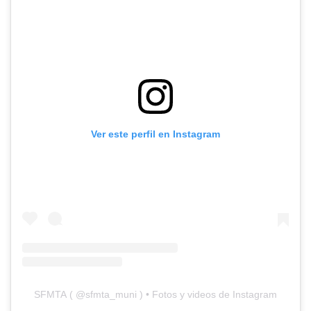
Ver este perfil en Instagram
SFMTA
(
@sfmta_muni
) • Fotos y videos de Instagram