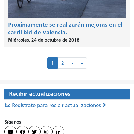
Próximamente se realizarán mejoras en el
carril bici de Valencia.
Miércoles, 24 de octubre de 2018
Paginación
Próximo
Último
1
2
›
»
>
"
Recibir actualizaciones
Regístrate para recibir actualizaciones
Síganos




