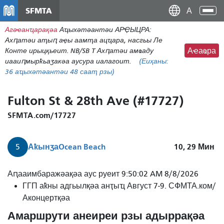
Пасар
SFMTA
Ана
ал
аԥс
Агәҽанҵарақәа
Аҵыхәтәантәи АРҾЫЦРА:
контенидо
Ахԥатәи аҭыԥ аҿы аамҭа ацҵара, насгьы Ле
адиректор
Конте ирыцқьеит. NB/SB T Ахԥатәи амҩаду
Аҽаҩра
иааиԥмырҟьаӡакәа аусура иалагоит.
(Еиҳаны:
36
аҵыхәтәантәи 48 сааҭ рзы)
Fulton St & 28th Ave (#17727)
SFMTA.com/17727
Аҟынӡа
Ocean Beach
10, 29
Мин
5
Аԥааимбаражәақәа аус руеит 9:50:02 AM 8/8/2026
ГГП аҟны адгьылқәа анҭыҵ Август 7-9. СФМТА.ком/
Аконцертқәа
Амаршрути анеиреи рзы адыррақәа