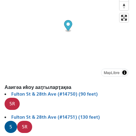
MapLibre
Ааигәа иҟоу ааҭгыларҭақәа
Fulton St & 28th Ave (#14750) (90 feet)
5R
Fulton St & 28th Ave (#14751) (130 feet)
5
5R