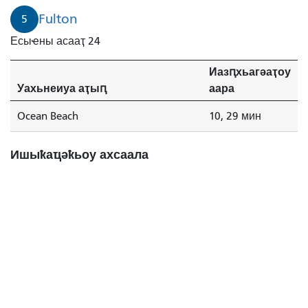
Fulton
5
Есыҽны асааҭ 24
Иазԥхьагәаҭоу
Уахьнеиуа аҭыԥ
аара
Ocean Beach
10, 29 мин
Ишыҟаҵәҟьоу ахсаала