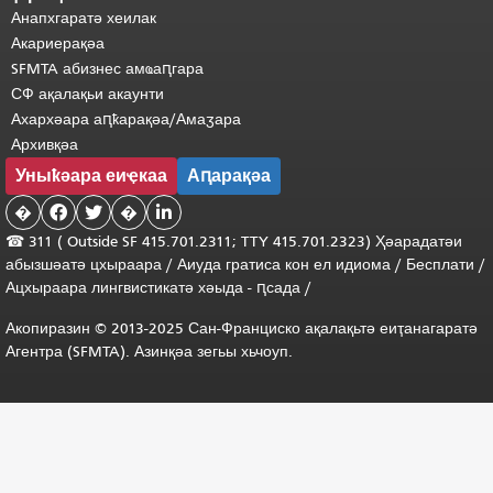
Анапхгаратә хеилак
Акариерақәа
SFMTA абизнес амҩаԥгара
СФ ақалақьи акаунти
Ахархәара аԥҟарақәа/Амаӡара
Архивқәа
Уныҟәара еиҿкаа
Аԥарақәа
�


�

☎ 311 (
Outside
SF 415.701.2311; TTY 415.701.2323) Ҳәарадатәи
абызшәатә цхыраара /
Аиуда гратиса
кон
ел
идиома
/
Бесплати
/
Ацхыраара
лингвистикатә
хәыда
-
ԥсада
/
Акопиразин © 2013-2025 Сан-Франциско ақалақьтә еиҭанагаратә
Агентра (SFMTA). Азинқәа зегьы хьчоуп.