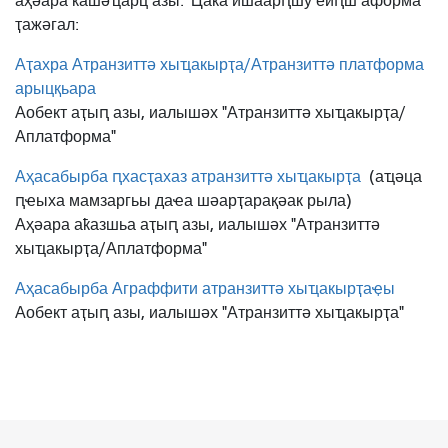
аҳәара ҟашәҵарц азы. Ҵаҟа ишаарԥшу еиԥш аформа
ҭажәгал:
Аҭахра Атранзиттә хыҵакырҭа/Атранзиттә платформа
арыцқьара
Аобект аҭыԥ азы, иалышәх "Атранзиттә хыҵакырҭа/
Аплатформа"
Аҳасабырба ԥхасҭахаз атранзиттә хыҵакырҭа
(аҵәца
ԥҽыха мамзаргьы даҽа шәарҭарақәак рыла)
Аҳәара аҟазшьа аҭыԥ азы, иалышәх "Атранзиттә
хыҵакырҭа/Аплатформа"
Аҳасабырба Аграффити атранзиттә хыҵакырҭаҿы
Аобект аҭыԥ азы, иалышәх "Атранзиттә хыҵакырҭа"