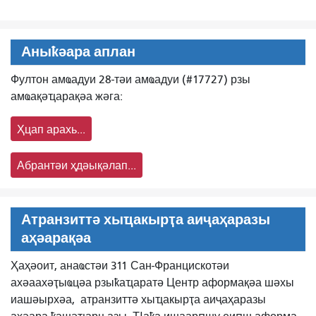
Аныҟәара аплан
Фултон амҩадуи 28-тәи амҩадуи (#17727) рзы
амҩақәҵарақәа жәга:
Ҳцап арахь...
Абрантәи ҳдәықәлап...
Атранзиттә хыҵакырҭа аиҷаҳаразы
аҳәарақәа
Ҳаҳәоит, анаҩстәи 311 Сан-Францискотәи
ахәаахәҭыҩцәа рзыҟаҵаратә Центр аформақәа шәхы
иашәырхәа,
атранзиттә хыҵакырҭа аиҷаҳаразы