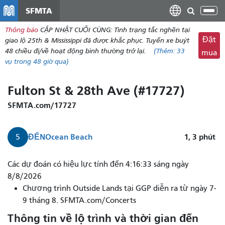
đến
SFMTA
Chu
nội
đổi
Thông báo
CẬP NHẬT CUỐI CÙNG: Tình trạng tắc nghẽn tại
dung
điề
Đặt
giao lộ 25th & Mississippi đã được khắc phục. Tuyến xe buýt
hư
48 chiều đi/về hoạt động bình thường trở lại.
(Thêm:
33
mua
vụ
trong 48 giờ qua)
Fulton St & 28th Ave (#17727)
SFMTA.com/17727
ĐẾN
Ocean Beach
1, 3
phút
5
Tuyến
Các dự đoán có hiệu lực tính đến 4:16:33 sáng ngày
số
8/8/2026
5
Chương trình Outside Lands tại GGP diễn ra từ ngày 7-
từ
9 tháng 8. SFMTA.com/Concerts
Fulton
Thông tin về lộ trình và thời gian đến
đến