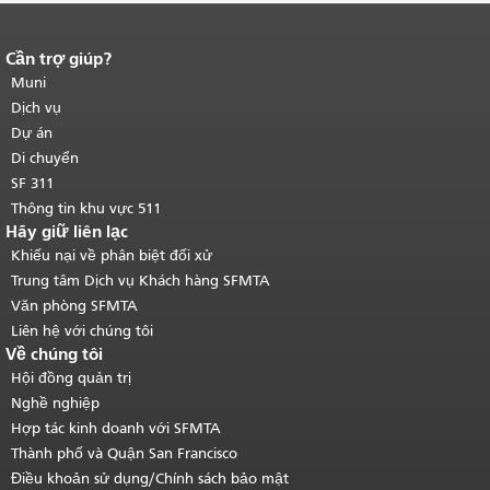
Cần trợ giúp?
Kết thúc nội dung trang.
Phần còn lại
của trang này được lặp lại trên mọi
Muni
trang.
Quay lại đầu trang nội dung
Dịch vụ
chính
.
Dự án
Di chuyển
SF 311
Thông tin khu vực 511
Hãy giữ liên lạc
Khiếu nại về phân biệt đối xử
Trung tâm Dịch vụ Khách hàng SFMTA
Văn phòng SFMTA
Liên hệ với chúng tôi
Về chúng tôi
Hội đồng quản trị
Nghề nghiệp
Hợp tác kinh doanh với SFMTA
Thành phố và Quận San Francisco
Điều khoản sử dụng/Chính sách bảo mật