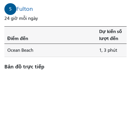
Ocean
Fulton
5
Beach
24 giờ mỗi ngày
mất
1
Dự kiến ​​số
phút.
Điểm đến
lượt đến
Tuyến
số
Ocean Beach
1, 3 phút
5
Fulton
Bản đồ trực tiếp
mất
3
phút.