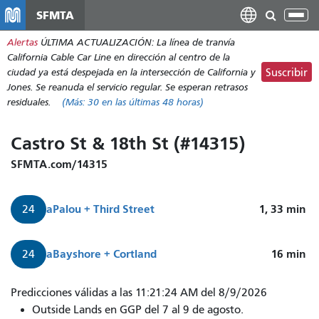
Pasar
SFMTA
Alt
al
nav
Alertas
ÚLTIMA ACTUALIZACIÓN: La línea de tranvía
contenido
California Cable Car Line en dirección al centro de la
principal
ciudad ya está despejada en la intersección de California y
Suscribir
Jones. Se reanuda el servicio regular. Se esperan retrasos
residuales.
(Más:
30
en las últimas 48 horas)
Castro St & 18th St (#14315)
SFMTA.com/14315
a
Palou + Third Street
1, 33
min
24
a
Bayshore + Cortland
16
min
24
El
Predicciones válidas a las 11:21:24 AM del 8/9/2026
autobús
Outside Lands en GGP del 7 al 9 de agosto.