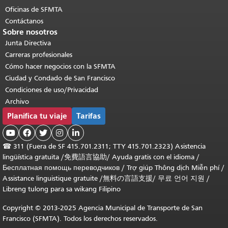
Oficinas de SFMTA
Contáctanos
Sobre nosotros
Junta Directiva
Carreras profesionales
Cómo hacer negocios con la SFMTA
Ciudad y Condado de San Francisco
Condiciones de uso/Privacidad
Archivo
Planifica tu viaje
Tarifas





☎
311 (Fuera de SF 415.701.2311; TTY 415.701.2323) Asistencia
lingüística gratuita /
免費語言協助
/
Ayuda gratis con el idioma
/
Бесплатная помощь переводчиков
/
Trợ giúp Thông dịch Miễn phí
/
Assistance linguistique gratuite
/
無料の言語支援
/
무료 언어 지원
/
Libreng tulong para sa wikang Filipino
Copyright © 2013-2025 Agencia Municipal de Transporte de San
Francisco (SFMTA). Todos los derechos reservados.