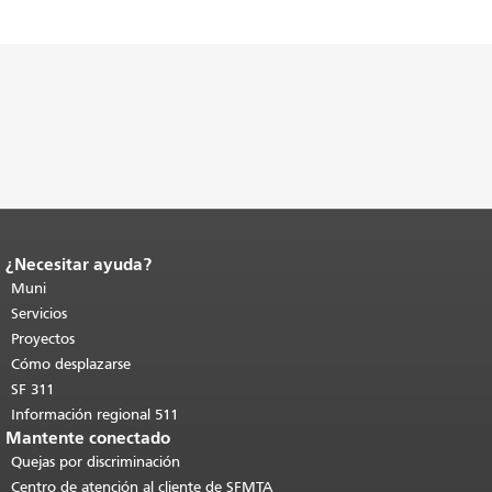
¿Necesitar ayuda?
Fin del contenido de la página.
El resto
de esta página se repite en todas las
Muni
páginas.
Volver al principio del
Servicios
contenido principal
.
Proyectos
Cómo desplazarse
SF 311
Información regional 511
Mantente conectado
Quejas por discriminación
Centro de atención al cliente de SFMTA