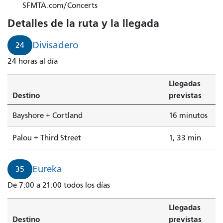
24
SFMTA.com/Concerts
Divisadero
Detalles de la ruta y la llegada
a
Palou
Divisadero
24
+
24 horas al día
Third
Street
Llegadas
llega
Destino
previstas
en
1
Bayshore + Cortland
16 minutos
minuto.
Palou + Third Street
1, 33 min
Eureka
35
De 7:00 a 21:00 todos los días
Llegadas
Destino
previstas