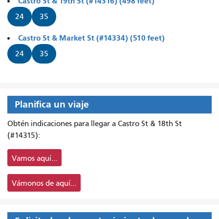
Castro St & 19th St (#14316) (498 feet)
24
35
Castro St & Market St (#14334) (510 feet)
24
35
Planifica un viaje
Obtén indicaciones para llegar a Castro St & 18th St
(#14315):
Vamos aquí...
Vámonos de aquí...