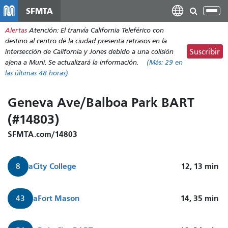
Pasar
SFMTA
Alt
al
nav
Alertas
Atención: El tranvía California Teleférico con
contenido
destino al centro de la ciudad presenta retrasos en la
principal
intersección de California y Jones debido a una colisión
Suscribir
ajena a Muni. Se actualizará la información.
(Más:
29
en
las últimas 48 horas)
Geneva Ave/Balboa Park BART
(#14803)
SFMTA.com/14803
a
City College
12, 13
min
8
a
Fort Mason
14, 35
min
43