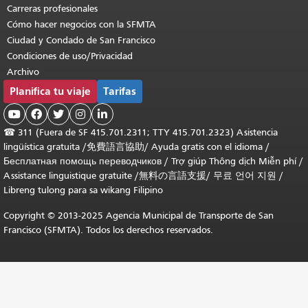
Carreras profesionales
Cómo hacer negocios con la SFMTA
Ciudad y Condado de San Francisco
Condiciones de uso/Privacidad
Archivo
Planifica tu viaje
Tarifas





☎
311 (Fuera de SF 415.701.2311; TTY 415.701.2323) Asistencia
lingüística gratuita /
免費語言協助
/
Ayuda gratis con el idioma
/
Бесплатная помощь переводчиков
/
Trợ giúp Thông dịch Miễn phí
/
Assistance linguistique gratuite
/
無料の言語支援
/
무료 언어 지원
/
Libreng tulong para sa wikang Filipino
Copyright © 2013-2025 Agencia Municipal de Transporte de San
Francisco (SFMTA). Todos los derechos reservados.