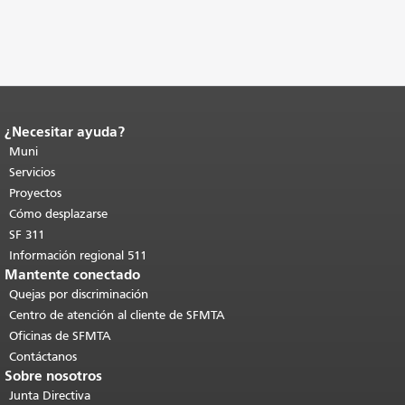
¿Necesitar ayuda?
Fin del contenido de la página.
El resto
de esta página se repite en todas las
Muni
páginas.
Volver al principio del
Servicios
contenido principal
.
Proyectos
Cómo desplazarse
SF 311
Información regional 511
Mantente conectado
Quejas por discriminación
Centro de atención al cliente de SFMTA
Oficinas de SFMTA
Contáctanos
Sobre nosotros
Junta Directiva