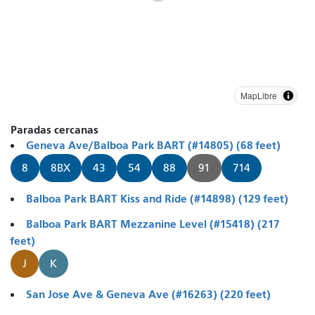
MapLibre
Paradas cercanas
Geneva Ave/Balboa Park BART (#14805) (68 feet)
8
8BX
43
54
88
91
714
Balboa Park BART Kiss and Ride (#14898) (129 feet)
Balboa Park BART Mezzanine Level (#15418) (217
feet)
J
K
San Jose Ave & Geneva Ave (#16263) (220 feet)