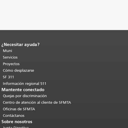
¿Necesitar ayuda?
Fin del contenido de la página.
El resto
de esta página se repite en todas las
Muni
páginas.
Volver al principio del
Servicios
contenido principal
.
Proyectos
Cómo desplazarse
SF 311
Información regional 511
Mantente conectado
Quejas por discriminación
Centro de atención al cliente de SFMTA
Oficinas de SFMTA
Contáctanos
Sobre nosotros
Junta Directiva