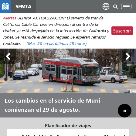
Pasar
SFMTA
Alt
al
nav
Alertas
ÚLTIMA ACTUALIZACIÓN: El servicio de tranvía
contenido
California Cable Car Line en dirección al centro de la
principal
ciudad ya está despejado en la intersección de California y
Suscribir
Jones. Se reanuda el servicio regular. Se esperan retrasos
residuales.
(Más:
30
en las últimas 48 horas)
Tierras Exteriores, del 7 al 9 de
Los cambios en el servicio de Muni
Deja que Muni te lleve durante todo
Reduciendo nuestra brecha
agosto.
comienzan el 29 de agosto.
el verano.
presupuestaria para ahorrar en Muni
Planificador de viajes
Lugar
Ubicación