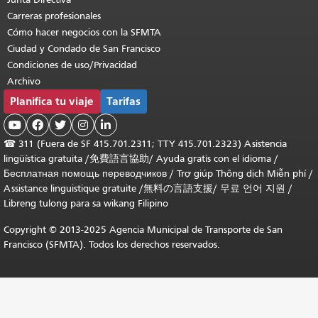
Carreras profesionales
Cómo hacer negocios con la SFMTA
Ciudad y Condado de San Francisco
Condiciones de uso/Privacidad
Archivo
Planifica tu viaje
Tarifas





☎
311 (Fuera de SF 415.701.2311; TTY 415.701.2323) Asistencia
lingüística gratuita /
免費語言協助
/
Ayuda gratis con el idioma
/
Бесплатная помощь переводчиков
/
Trợ giúp Thông dịch Miễn phí
/
Assistance linguistique gratuite
/
無料の言語支援
/
무료 언어 지원
/
Libreng tulong para sa wikang Filipino
Copyright © 2013-2025 Agencia Municipal de Transporte de San
Francisco (SFMTA). Todos los derechos reservados.