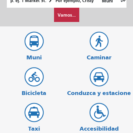
de
final
Cómo
partida
Vamos...
quiero
viajar
Muni
Caminar
Bicicleta
Conduzca y estacione
Taxi
Accesibilidad