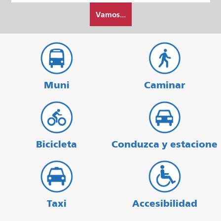
Cómo
partida
Vamos...
quiero
viajar
Muni
Caminar
Bicicleta
Conduzca y estacione
Taxi
Accesibilidad