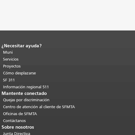
¿Necesitar ayuda?
Fin del contenido de la página.
El resto
de esta página se repite en todas las
Muni
páginas.
Volver al principio del
Servicios
contenido principal
.
Proyectos
Cómo desplazarse
SF 311
Información regional 511
Mantente conectado
Quejas por discriminación
Centro de atención al cliente de SFMTA
Oficinas de SFMTA
Contáctanos
Sobre nosotros
Junta Directiva