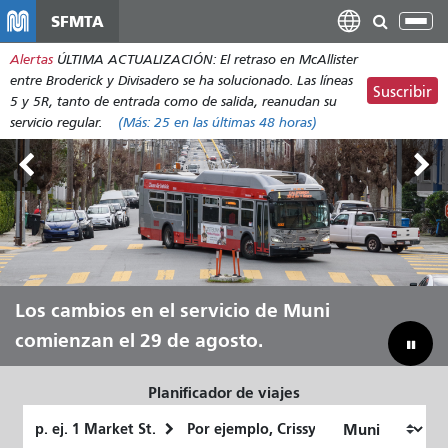
Pasar
SFMTA
Alt
al
nav
Alertas
ÚLTIMA ACTUALIZACIÓN: El retraso en McAllister
contenido
entre Broderick y Divisadero se ha solucionado. Las líneas
principal
Suscribir
5 y 5R, tanto de entrada como de salida, reanudan su
servicio regular.
(Más:
25
en las últimas 48 horas)
Tierras Exteriores, del 7 al 9 de
Los cambios en el servicio de Muni
Deja que Muni te lleve durante todo
Reduciendo nuestra brecha
agosto.
comienzan el 29 de agosto.
el verano.
presupuestaria para ahorrar en Muni
Planificador de viajes
Lugar
Ubicación
de
final