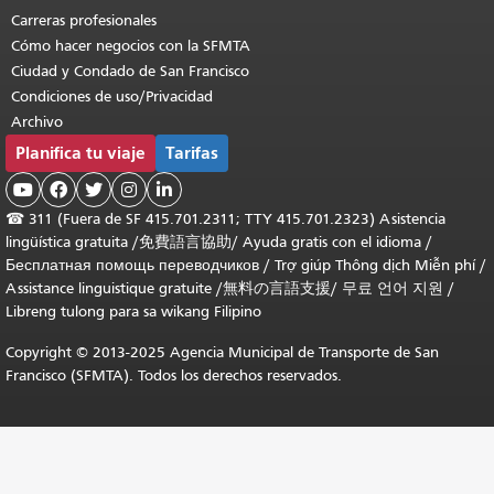
Carreras profesionales
Cómo hacer negocios con la SFMTA
Ciudad y Condado de San Francisco
Condiciones de uso/Privacidad
Archivo
Planifica tu viaje
Tarifas





☎
311 (Fuera de SF 415.701.2311; TTY 415.701.2323) Asistencia
lingüística gratuita /
免費語言協助
/
Ayuda gratis con el idioma
/
Бесплатная помощь переводчиков
/
Trợ giúp Thông dịch Miễn phí
/
Assistance linguistique gratuite
/
無料の言語支援
/
무료 언어 지원
/
Libreng tulong para sa wikang Filipino
Copyright © 2013-2025 Agencia Municipal de Transporte de San
Francisco (SFMTA). Todos los derechos reservados.