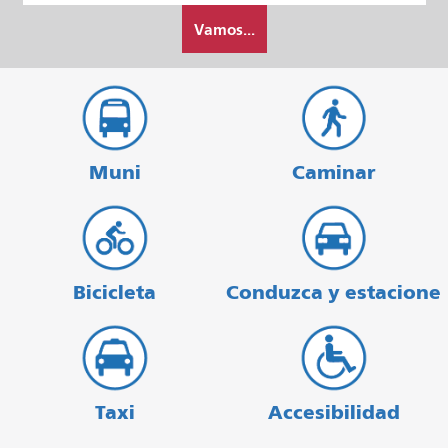
Cómo
partida
Vamos...
quiero
viajar
Muni
Caminar
Bicicleta
Conduzca y estacione
Taxi
Accesibilidad