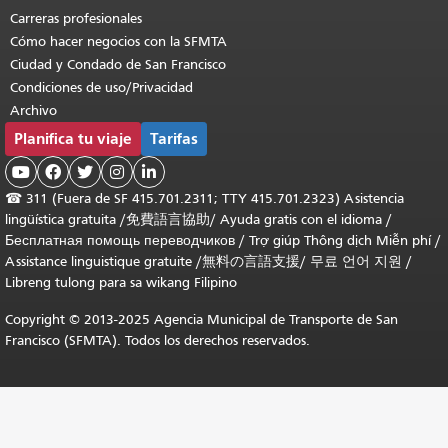
Carreras profesionales
Cómo hacer negocios con la SFMTA
Ciudad y Condado de San Francisco
Condiciones de uso/Privacidad
Archivo
Planifica tu viaje
Tarifas





☎
311 (Fuera de SF 415.701.2311; TTY 415.701.2323) Asistencia
lingüística gratuita /
免費語言協助
/
Ayuda gratis con el idioma
/
Бесплатная помощь переводчиков
/
Trợ giúp Thông dịch Miễn phí
/
Assistance linguistique gratuite
/
無料の言語支援
/
무료 언어 지원
/
Libreng tulong para sa wikang Filipino
Copyright © 2013-2025 Agencia Municipal de Transporte de San
Francisco (SFMTA). Todos los derechos reservados.