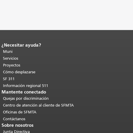
¿Necesitar ayuda?
Fin del contenido de la página.
El resto
de esta página se repite en todas las
Muni
páginas.
Volver al principio del
Servicios
contenido principal
.
Proyectos
Cómo desplazarse
SF 311
Información regional 511
Mantente conectado
Quejas por discriminación
Centro de atención al cliente de SFMTA
Oficinas de SFMTA
Contáctanos
Sobre nosotros
Junta Directiva