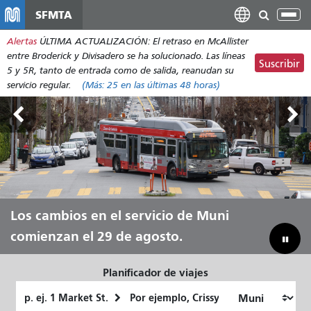
Pasar
SFMTA
Alt
al
nav
Alertas
ÚLTIMA ACTUALIZACIÓN: El retraso en McAllister
contenido
entre Broderick y Divisadero se ha solucionado. Las líneas
principal
Suscribir
5 y 5R, tanto de entrada como de salida, reanudan su
servicio regular.
(Más:
25
en las últimas 48 horas)
Tierras Exteriores, del 7 al 9 de
Los cambios en el servicio de Muni
Deja que Muni te lleve durante todo
Reduciendo nuestra brecha
agosto.
comienzan el 29 de agosto.
el verano.
presupuestaria para ahorrar en Muni
Planificador de viajes
Lugar
Ubicación
de
final