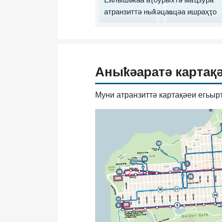
Еилышәкаа аҭоурыхтә маҵзура
атранзиттә ныҟәцаҩцәа ишраҳҭо
Аныҟәаратә картақ
Муни атранзиттә картақәеи егьыр