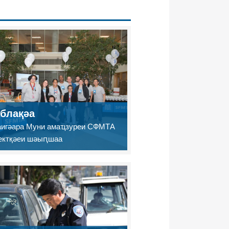
блақәа
игәара Муни амаҵзуреи СФМТА
ектқәеи шәыԥшаа