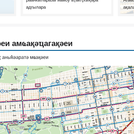
раанкыларазы иамоу аҭакԥхықәра
Агәа
адгылара
ақал
әеи амҩақәҵагақәеи
ҭ аныҟәаратә мҩақәеи