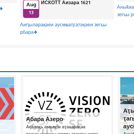
ИСКОТТ Аизара 1621
Aug
Аныҟәа
13
зегьы 
Аиԥыларақәеи аусмҩаԥгатәқәеи зегьы
рбара
Аҭы
ҭаг
Абара Азеро
аус
Ақалақь амҩаҿы аҭахарақәа