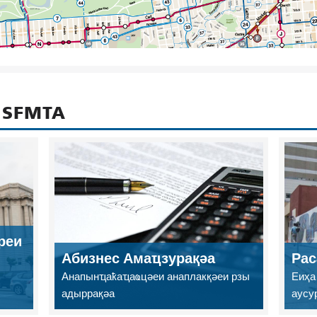
 SFMTA
реи
Абизнес Амаҵзурақәа
Рас
Анапынҵаҟаҵаҩцәеи анаплакқәеи рзы
Еиҳа
адыррақәа
аусу