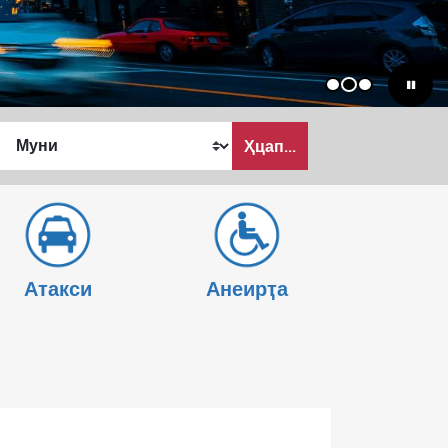
1
2
3
Ҳцап...
Атакси
Анеирҭа