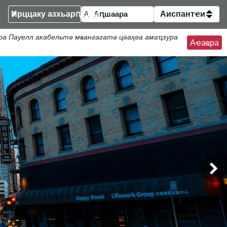
Ирццаку азхьарԥшқәа
Аиспантҽи
а Пауелл акабельтә мҩангагатә цәаҳәа амаҵзура
Аҽаҩра