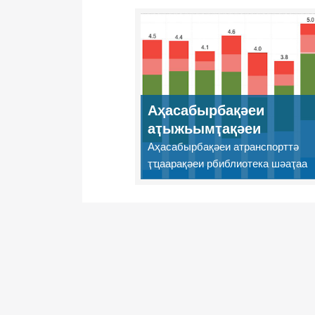
Аҳасабырбақәеи
аҭыжьымҭақәеи
Аҳасабырбақәеи атранспорттә
ҭҵаарақәеи рбиблиотека шәаҭаа