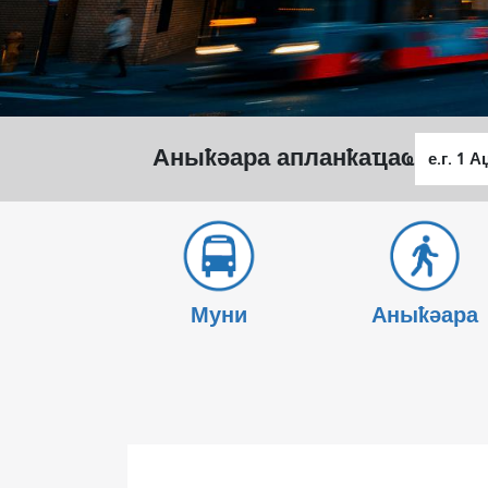
Алагара
Аныҟәара апланҟаҵаҩ
ҭыԥ
Муни
Аныҟәара