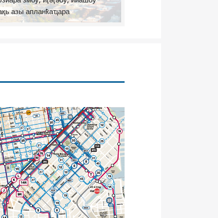
бзиара змоу, иӷәӷәоу, ииашоу
ақь азы апланҟаҵара