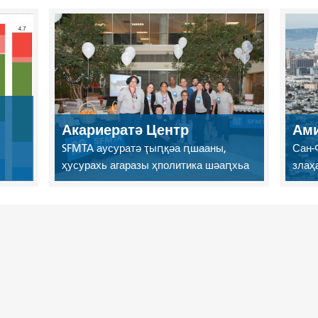
Акариератә Центр
Ами
SFMTA аусуратә ҭыԥқәа ԥшааны,
Сан-
ҳусурахь агаразы ҳполитика шәаԥхьа
злаҳ