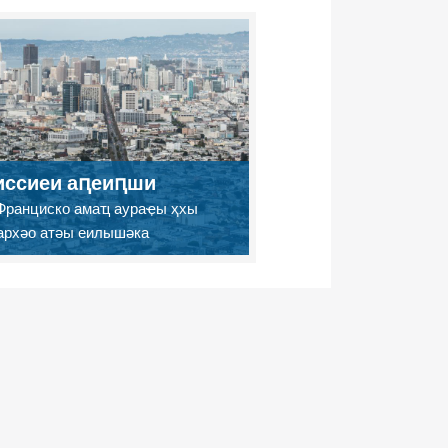
ссиеи аԥеиԥши
Франциско амаҵ аураҿы ҳхы
архәо атәы еилышәка