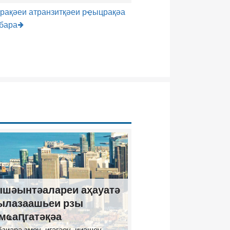
рақәеи атранзитқәеи рҿыцрақәа
рбара
шәынтәалареи аҳауатә
ылазаашьеи рзы
мҩаԥгатәқәа