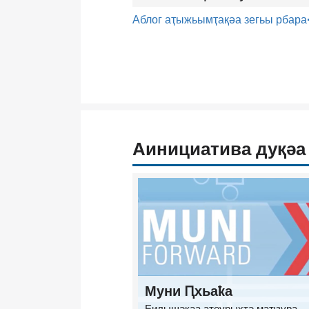
Аблог аҭыжьымҭақәа зегьы рбара
Аинициатива дуқәа
Муни Ԥхьаҟа