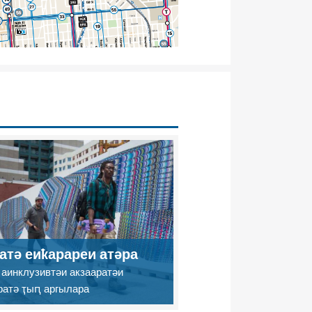
атә еиҟарареи атәра
 аинклузивтәи акзааратәи
ратә ҭыԥ аргылара