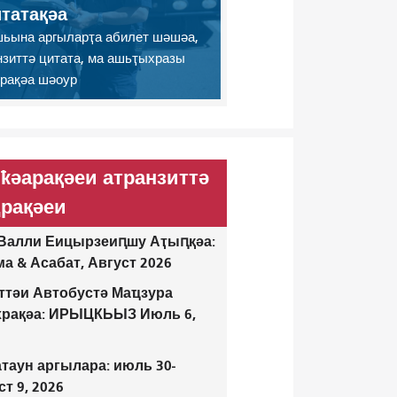
татақәа
ьына аргыларҭа абилет шәшәа,
нзиттә цитата, ма ашьҭыхразы
рақәа шәоур
ҟәарақәеи атранзиттә
рақәеи
Валли Еицырзеиԥшу Аҭыԥқәа:
а & Асабат, Август 2026
ттәи Автобустә Маҵзура
храқәа: ИРЫЦКЬЫЗ Июль 6,
таун ​​аргылара: июль 30-
ст 9, 2026