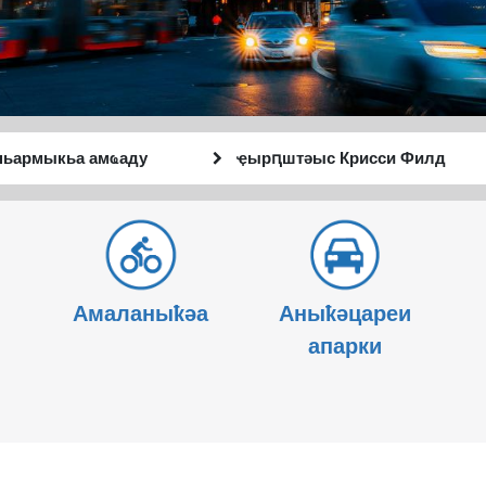
тә
Анҵәамҭа
Аныҟәара
аҭыԥ
шԥасҭаху
Амаланыҟәа
Аныҟәцареи
апарки