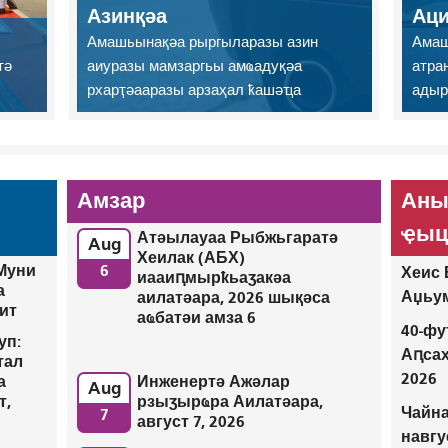
Азинқәа
Аци
Амашьынақәа рыргыларазы азин
Амаш
тә
аиуразы мамзаргьы амҩадуқәа
атра
рхарҭәааразы арзаҳал ҟашәҵа
адыр
Амзар
Аны
ҿыц
Атәылауаа Рыбжьгаратә
Aug
Хеилак (АБХ)
 Муни
6
Хеис 
иааиԥмырҟьаӡакәа
а
Аџьум
аилатәара, 2026 шықәса
оит
аҩбатәи амза 6
40-фу
уп:
Аԥса
тал
2026
Инженертә Ажәлар
а
Aug
рзыӡырҩра Аилатәара,
т,
Чайна
7
август 7, 2026
навгу