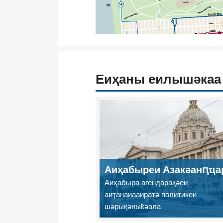
Еиҳаны еилышәкаа
Аиҳабыреи Азакәанԥҵа
Аиҳабыра агендарақәеи
аиҭанаиааиратә политикеи
шәрықәныҟәала