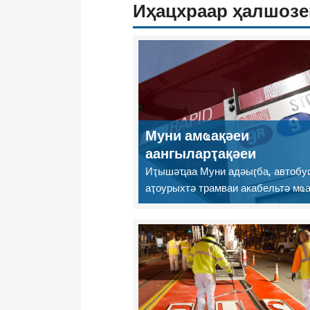
Иҳацхраар ҳалшозе
Муни амҩақәеи
аангыларҭақәеи
Иҭышәҵаа Муни адәыӷба, автобус
аҭоурыхтә трамваи акабельтә мҩ