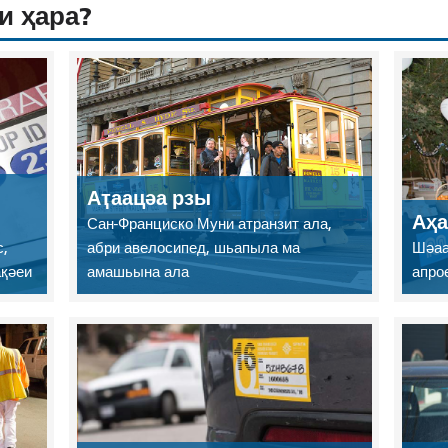
и ҳара?
Аҭаацәа рзы
Аҳа
Сан-Франциско Муни атранзит ала,
,
абри авелосипед, шьапыла ма
Шәаа
ақәеи
амашьына ала
апро