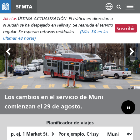
Pasar
SFMTA
Alt
al
nav
Alertas
ÚLTIMA ACTUALIZACIÓN: El tráfico en dirección a
contenido
N Judah se ha despejado en Hillway. Se reanuda el servicio
principal
Suscribir
regular. Se esperan retrasos residuales.
(Más:
30
en las
últimas 48 horas)
Tierras Exteriores, del 7 al 9 de
Los cambios en el servicio de Muni
Deja que Muni te lleve durante todo
Reduciendo nuestra brecha
agosto.
comienzan el 29 de agosto.
el verano.
presupuestaria para ahorrar en Muni
Planificador de viajes
Lugar
Ubicación
de
final