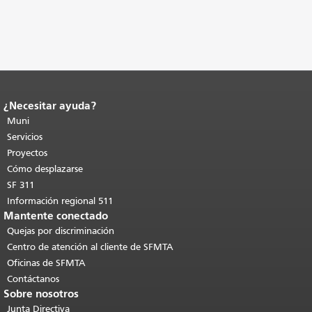
¿Necesitar ayuda?
Fin del contenido de la página.
El resto
de esta página se repite en todas las
Muni
páginas.
Volver al principio del
Servicios
contenido principal
.
Proyectos
Cómo desplazarse
SF 311
Información regional 511
Mantente conectado
Quejas por discriminación
Centro de atención al cliente de SFMTA
Oficinas de SFMTA
Contáctanos
Sobre nosotros
Junta Directiva