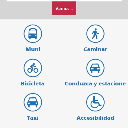
Cómo
partida
Vamos...
quiero
viajar
Muni
Caminar
Bicicleta
Conduzca y estacione
Taxi
Accesibilidad