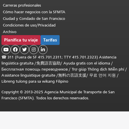
Carreras profesionales
Cómo hacer negocios con la SFMTA
Ciudad y Condado de San Francisco
Condiciones de uso/Privacidad
Archivo
Planifica tu viaje
Tarifas





☎
311 (Fuera de SF 415.701.2311; TTY 415.701.2323) Asistencia
lingüística gratuita /
免費語言協助
/
Ayuda gratis con el idioma
/
Бесплатная помощь переводчиков
/
Trợ giúp Thông dịch Miễn phí
/
Assistance linguistique gratuite
/
無料の言語支援
/
무료 언어 지원
/
Libreng tulong para sa wikang Filipino
Copyright © 2013-2025 Agencia Municipal de Transporte de San
Francisco (SFMTA). Todos los derechos reservados.