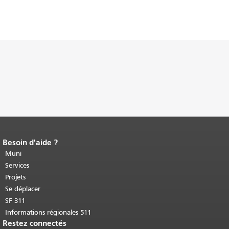
Besoin d'aide ?
Fin du contenu de la page.
Le reste de
cette page se répète sur chaque page.
Muni
Retour au haut du contenu principal
.
Services
Projets
Se déplacer
SF 311
Informations régionales 511
Restez connectés