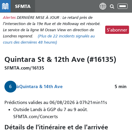
Aller
SFMTA
Bas
au
la
Alertes
DERNIÈRE MISE À JOUR : Le retard près de
contenu
nav
l’intersection de la 19e Rue et de Holloway est résorbé.
principal
Le service de la ligne M Ocean View en direction de
S'abonner
Londres reprend.
(Plus de
22 incidents
signalés au
cours des dernières 48 heures)
Quintara St & 12th Ave (#16135)
SFMTA.com/16135
à
Quintara & 14th Ave
5
min
6
Prédictions valides au 06/08/2026 à 07h21min11s
Outside Lands à GGP du 7 au 9 août.
SFMTA.com/Concerts
Détails de l'itinéraire et de l'arrivée