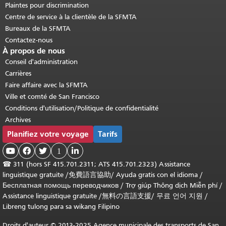
Plaintes pour discrimination
Centre de service à la clientèle de la SFMTA
Bureaux de la SFMTA
Contactez-nous
À propos de nous
Conseil d'administration
Carrières
Faire affaire avec la SFMTA
Ville et comté de San Francisco
Conditions d'utilisation/Politique de confidentialité
Archives
Planifiez votre voyage
Tarifs



1

☎
311 (hors SF 415.701.2311; ATS 415.701.2323) Assistance
linguistique gratuite /
免費語言協助
/
Ayuda gratis con el idioma
/
Бесплатная помощь переводчиков
/
Trợ giúp Thông dịch Miễn phí
/
Assistance linguistique gratuite
/
無料の言語支援
/
무료 언어 지원
/
Libreng tulong para sa wikang Filipino
Droits d'auteur © 2013-2025 Agence municipale des transports de San