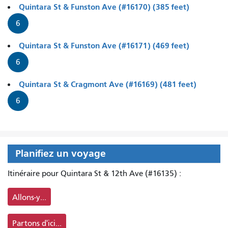
Quintara St & Funston Ave (#16170) (385 feet)
6
Quintara St & Funston Ave (#16171) (469 feet)
6
Quintara St & Cragmont Ave (#16169) (481 feet)
6
Planifiez un voyage
Itinéraire pour Quintara St & 12th Ave (#16135) :
Allons-y...
Partons d'ici...