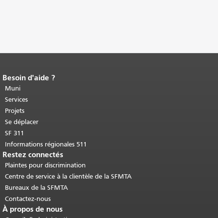
Besoin d'aide ?
Fin du contenu de la page.
Le reste de
cette page se répète sur chaque page.
Muni
Retour au haut du contenu principal
.
Services
Projets
Se déplacer
SF 311
Informations régionales 511
Restez connectés
Plaintes pour discrimination
Centre de service à la clientèle de la SFMTA
Bureaux de la SFMTA
Contactez-nous
À propos de nous