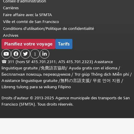
Conseil d'administration
Carrières
Faire affaire avec la SFMTA
Ville et comté de San Francisco
Conditions d'utilisation/Politique de confidentialité
Archives
Planifiez votre voyage
Tarifs



1

☎
311 (hors SF 415.701.2311; ATS 415.701.2323) Assistance
linguistique gratuite /
免費語言協助
/
Ayuda gratis con el idioma
/
Бесплатная помощь переводчиков
/
Trợ giúp Thông dịch Miễn phí
/
Assistance linguistique gratuite
/
無料の言語支援
/
무료 언어 지원
/
Libreng tulong para sa wikang Filipino
Droits d'auteur © 2013-2025 Agence municipale des transports de San
Francisco (SFMTA). Tous droits réservés.