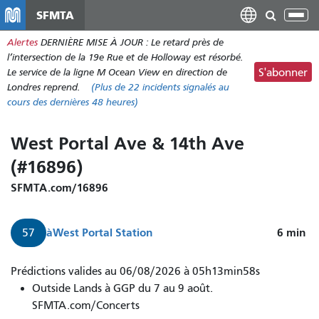
Aller
SFMTA
Bas
au
la
Alertes
DERNIÈRE MISE À JOUR : Le retard près de
contenu
nav
l’intersection de la 19e Rue et de Holloway est résorbé.
principal
Le service de la ligne M Ocean View en direction de
S'abonner
Londres reprend.
(Plus de
22 incidents
signalés au
cours des dernières 48 heures)
West Portal Ave & 14th Ave
(#16896)
SFMTA.com/16896
à
West Portal Station
6
min
57
Prédictions valides au 06/08/2026 à 05h13min58s
Outside Lands à GGP du 7 au 9 août.
SFMTA.com/Concerts