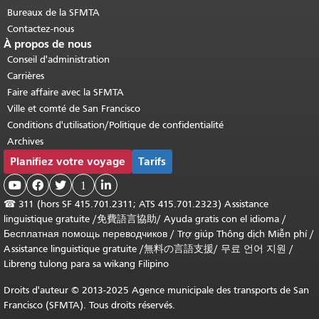
Bureaux de la SFMTA
Contactez-nous
À propos de nous
Conseil d'administration
Carrières
Faire affaire avec la SFMTA
Ville et comté de San Francisco
Conditions d'utilisation/Politique de confidentialité
Archives
Planifiez votre voyage
Tarifs



1

☎
311 (hors SF 415.701.2311; ATS 415.701.2323) Assistance
linguistique gratuite /
免費語言協助
/
Ayuda gratis con el idioma
/
Бесплатная помощь переводчиков
/
Trợ giúp Thông dịch Miễn phí
/
Assistance linguistique gratuite
/
無料の言語支援
/
무료 언어 지원
/
Libreng tulong para sa wikang Filipino
Droits d'auteur © 2013-2025 Agence municipale des transports de San
Francisco (SFMTA). Tous droits réservés.