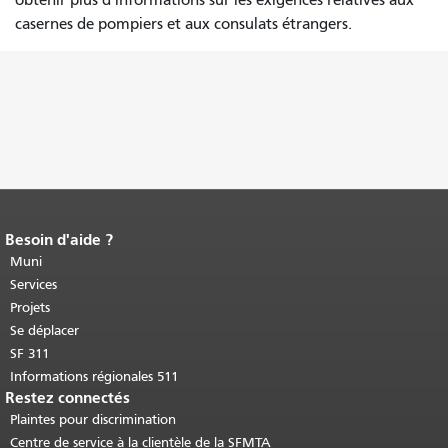
casernes de pompiers et aux consulats étrangers.
Besoin d'aide ?
Fin du contenu de la page.
Le reste de
cette page se répète sur chaque page.
Muni
Retour au haut du contenu principal
.
Services
Projets
Se déplacer
SF 311
Informations régionales 511
Restez connectés
Plaintes pour discrimination
Centre de service à la clientèle de la SFMTA