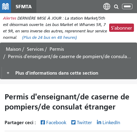
Aller
SFMTA
Bas
au
la
Alertes
DERNIÈRE MISE À JOUR : La station Market/5th
contenu
nav
est désormais ouverte. Les bus Market et Wharves 5R, 7
principal
S'abonner
et 9R, en sens inverse des autres, reprennent leur service
normal.
(Plus de
24 bus
en 48 heures)
Maison
Services
Permis
Permis d'enseignant/de caserne de pompiers/de consulat étranger
Plus d'informations dans cette section
Permis d'enseignant/de caserne de
pompiers/de consulat étranger
Partager ceci :
Facebook
Twitter
LinkedIn