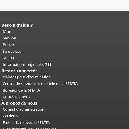
Besoin d'aide ?
Fin du contenu de la page.
Le reste de
cette page se répète sur chaque page.
Muni
Retour au haut du contenu principal
.
Services
Projets
Se déplacer
SF 311
Informations régionales 511
Restez connectés
Plaintes pour discrimination
Centre de service à la clientèle de la SFMTA
Bureaux de la SFMTA
Contactez-nous
À propos de nous
Conseil d'administration
Carrières
Faire affaire avec la SFMTA