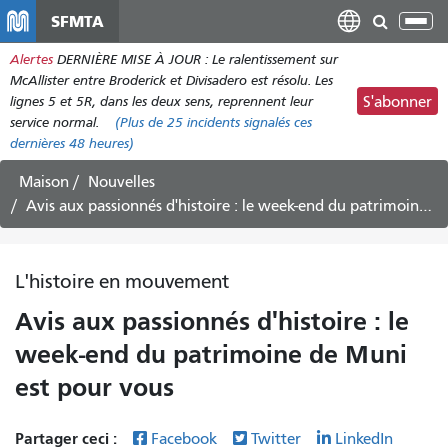
Aller
SFMTA
Bas
au
la
Alertes
DERNIÈRE MISE À JOUR : Le ralentissement sur
contenu
nav
McAllister entre Broderick et Divisadero est résolu. Les
principal
lignes 5 et 5R, dans les deux sens, reprennent leur
S'abonner
service normal.
(Plus de
25
incidents signalés ces
dernières 48 heures)
Maison
Nouvelles
Avis aux passionnés d'histoire : le week-end du patrimoine de Muni est pour vous
L'histoire en mouvement
Avis aux passionnés d'histoire : le
week-end du patrimoine de Muni
est pour vous
Partager ceci :
Facebook
Twitter
LinkedIn