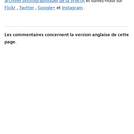
archives photographiques de la SFMTA
et suivez-nous sur
Flickr
,
Twitter
,
Google+
et
Instagram
.
Les commentaires concernent la version anglaise de cette
page.