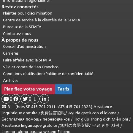
Informations régionales 511
Restez connectés
Plaintes pour discrimination
Centre de service à la clientèle de la SFMTA
Bureaux de la SFMTA
Contactez-nous
À propos de nous
Conseil d'administration
Carrières
Faire affaire avec la SFMTA
Ville et comté de San Francisco
Conditions d'utilisation/Politique de confidentialité
Archives
Planifiez votre voyage
Tarifs



1

☎
311 (hors SF 415.701.2311; ATS 415.701.2323) Assistance
linguistique gratuite /
免費語言協助
/
Ayuda gratis con el idioma
/
Бесплатная помощь переводчиков
/
Trợ giúp Thông dịch Miễn phí
/
Assistance linguistique gratuite
/
無料の言語支援
/
무료 언어 지원
/
Libreng tulong para sa wikang Filipino