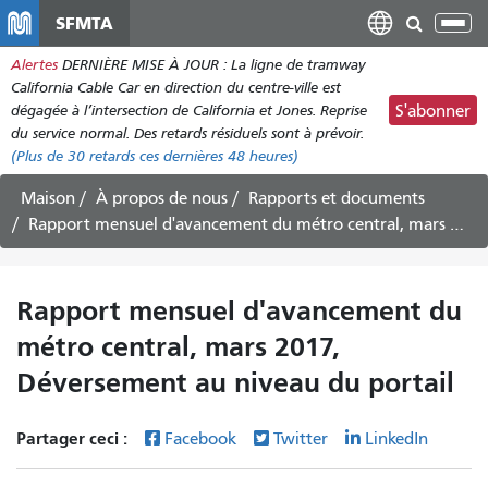
Aller
SFMTA
Bas
au
la
Alertes
DERNIÈRE MISE À JOUR : La ligne de tramway
contenu
nav
California Cable Car en direction du centre-ville est
principal
dégagée à l’intersection de California et Jones. Reprise
S'abonner
du service normal. Des retards résiduels sont à prévoir.
(Plus de
30
retards ces dernières 48 heures)
Maison
À propos de nous
Rapports et documents
Rapport mensuel d'avancement du métro central, mars 2017, Déversement au niveau du portail
Rapport mensuel d'avancement du
métro central, mars 2017,
Déversement au niveau du portail
Partager ceci :
Facebook
Twitter
LinkedIn