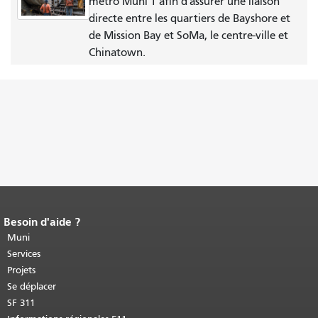
métro Muni T afin d'assurer une liaison
directe entre les quartiers de Bayshore et
de Mission Bay et SoMa, le centre-ville et
Chinatown.
Besoin d'aide ?
Fin du contenu de la page.
Le reste de
cette page se répète sur chaque page.
Muni
Retour au haut du contenu principal
.
Services
Projets
Se déplacer
SF 311