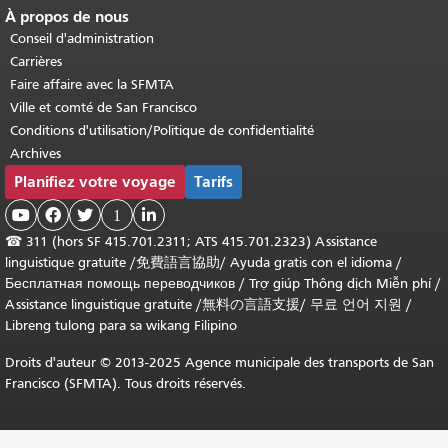
À propos de nous
Conseil d'administration
Carrières
Faire affaire avec la SFMTA
Ville et comté de San Francisco
Conditions d'utilisation/Politique de confidentialité
Archives
Planifiez votre voyage
Tarifs



1

☎
311 (hors SF 415.701.2311; ATS 415.701.2323) Assistance
linguistique gratuite /
免費語言協助
/
Ayuda gratis con el idioma
/
Бесплатная помощь переводчиков
/
Trợ giúp Thông dịch Miễn phí
/
Assistance linguistique gratuite
/
無料の言語支援
/
무료 언어 지원
/
Libreng tulong para sa wikang Filipino
Droits d'auteur © 2013-2025 Agence municipale des transports de San
Francisco (SFMTA). Tous droits réservés.