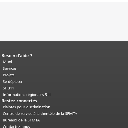
Besoin d'aide ?
Fin du contenu de la page.
Le reste de
cette page se répète sur chaque page.
Muni
Retour au haut du contenu principal
.
Services
Projets
Se déplacer
SF 311
Informations régionales 511
Restez connectés
Plaintes pour discrimination
Centre de service à la clientèle de la SFMTA
Bureaux de la SFMTA
Contactez-nous