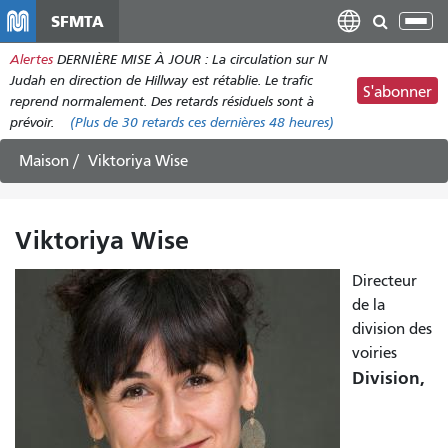
Aller
SFMTA
Bas
au
la
Alertes
DERNIÈRE MISE À JOUR : La circulation sur N
contenu
nav
Judah en direction de Hillway est rétablie. Le trafic
principal
S'abonner
reprend normalement. Des retards résiduels sont à
prévoir.
(Plus de
30 retards
ces dernières 48 heures)
Maison
Viktoriya Wise
Viktoriya Wise
Directeur
de la
division des
voiries
Division,