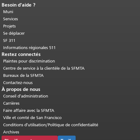
Besoin d'aide ?
Fin du contenu de la page.
Le reste de
cette page se répète sur chaque page.
Muni
Retour au haut du contenu principal
.
Services
Projets
Se déplacer
SF 311
Informations régionales 511
Restez connectés
Plaintes pour discrimination
Centre de service à la clientèle de la SFMTA
Bureaux de la SFMTA
Contactez-nous
À propos de nous
Conseil d'administration
Carrières
Faire affaire avec la SFMTA
Ville et comté de San Francisco
Conditions d'utilisation/Politique de confidentialité
Archives