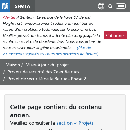
Aller
SFMTA
Bas
au
la
Alertes
Attention : Le service de la ligne 67 Bernal
contenu
nav
Heights est temporairement réduit à un seul bus en
principal
raison d’un problème technique sur le deuxième bus.
Veuillez prévoir un temps d’attente plus long jusqu’à la
S'abonner
remise en service du deuxième bus. Nous vous prions de
nous excuser pour la gêne occasionnée.
(Plus de
23
incidents signalés au cours des dernières 48 heures)
Maison
Mises à jour du projet
Projets de sécurité des 7e et 8e rues
Projet de sécurité de la 8e rue - Phase 2
Cette page contient du contenu
ancien.
Veuillez consulter la
section « Projets