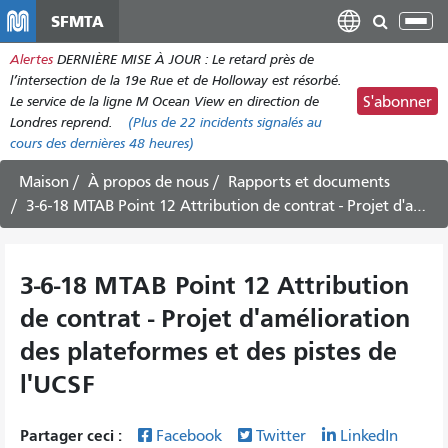
Aller
SFMTA
Bas
au
la
Alertes
DERNIÈRE MISE À JOUR : Le retard près de
contenu
nav
l’intersection de la 19e Rue et de Holloway est résorbé.
principal
Le service de la ligne M Ocean View en direction de
S'abonner
Londres reprend.
(Plus de
22 incidents
signalés au
cours des dernières 48 heures)
Maison
À propos de nous
Rapports et documents
3-6-18 MTAB Point 12 Attribution de contrat - Projet d'amélioration des plateformes et des pistes de l'UCSF
3-6-18 MTAB Point 12 Attribution
de contrat - Projet d'amélioration
des plateformes et des pistes de
l'UCSF
Partager ceci :
Facebook
Twitter
LinkedIn