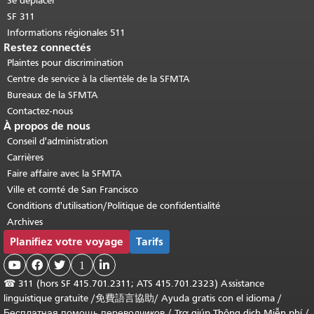
Se déplacer
SF 311
Informations régionales 511
Restez connectés
Plaintes pour discrimination
Centre de service à la clientèle de la SFMTA
Bureaux de la SFMTA
Contactez-nous
À propos de nous
Conseil d'administration
Carrières
Faire affaire avec la SFMTA
Ville et comté de San Francisco
Conditions d'utilisation/Politique de confidentialité
Archives
Planifiez votre voyage
Tarifs



1

☎
311 (hors SF 415.701.2311; ATS 415.701.2323) Assistance
linguistique gratuite /
免費語言協助
/
Ayuda gratis con el idioma
/
Бесплатная помощь переводчиков
/
Trợ giúp Thông dịch Miễn phí
/