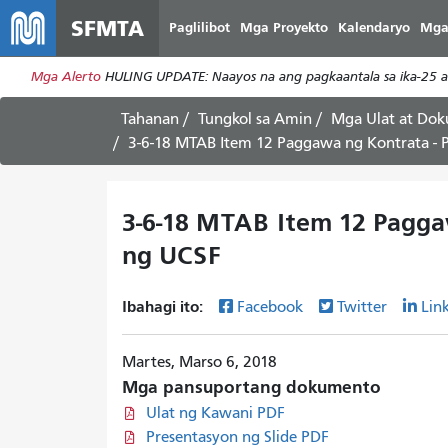
SFMTA
Paglilibot
Mga Proyekto
Kalendaryo
Mga
Mga Alerto
HULING UPDATE: Naayos na ang pagkaantala sa ika-25 at 
Tahanan
Tungkol sa Amin
Mga Ulat at Do
3-6-18 MTAB Item 12 Paggawa ng Kontrata - P
3-6-18 MTAB Item 12 Paggaw
ng UCSF
Ibahagi ito:
Facebook
Twitter
Lin
Martes, Marso 6, 2018
Mga pansuportang dokumento
Ulat ng Kawani PDF
Presentasyon ng Slide PDF