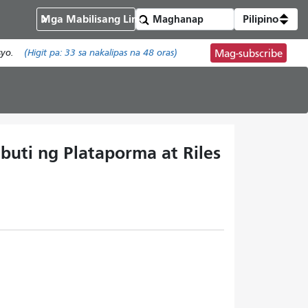
Mga Mabilisang Link
Pilipino
syo.
(Higit pa:
33
sa nakalipas na 48 oras)
Mag-subscribe
uti ng Plataporma at Riles