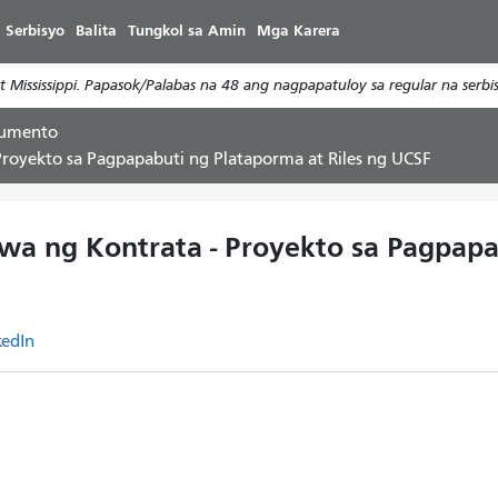
Laktawan
 Serbisyo
Balita
Tungkol sa Amin
Mga Karera
ang
pangunahing
Mississippi. Papasok/Palabas na 48 ang nagpapatuloy sa regular na serbi
nilalaman
kumento
royekto sa Pagpapabuti ng Plataporma at Riles ng UCSF
a ng Kontrata - Proyekto sa Pagpapab
kedIn