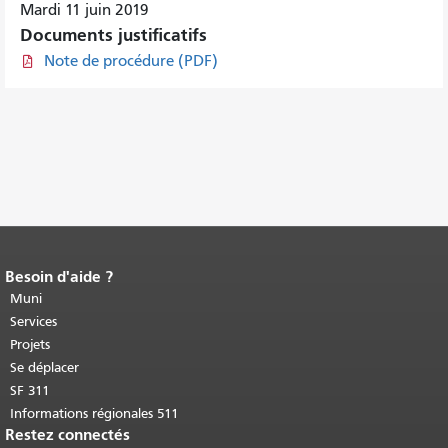
Mardi 11 juin 2019
Documents justificatifs
Note de procédure (PDF)
Besoin d'aide ?
Fin du contenu de la page.
Le reste de
cette page se répète sur chaque page.
Muni
Retour au haut du contenu principal
.
Services
Projets
Se déplacer
SF 311
Informations régionales 511
Restez connectés