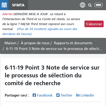
Aller
SFMTA
Bas
au
la
Alertes
DERNIÈRE MISE À JOUR : Le retard à
contenu
nav
l’intersection de Third et Le Conte est résolu. Le service
principal
de la ligne T NB/SB Third Street reprend son cours
S'abonner
normal.
(Plus de
36
incidents signalés au cours des
dernières 48 heures)
Maison
À propos de nous
Rapports et documents
6-11-19 Point 3 Note de service sur le processus de sélection du comité de recherche
6-11-19 Point 3 Note de service sur
le processus de sélection du
comité de recherche
Partager ceci :
Facebook
Twitter
LinkedIn