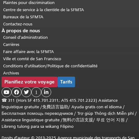
Plaintes pour discrimination
Centre de service à la clientèle de la SFMTA
Bureaux de la SFMTA
Contactez-nous
À propos de nous
Conseil d'administration
Carrières
Faire affaire avec la SFMTA
Ville et comté de San Francisco
Conditions d'utilisation/Politique de confidentialité
Archives
Planifiez votre voyage
Tarifs



1

☎
311 (Hors SF 415.701.2311; ATS 415.701.2323) Assistance
linguistique gratuite /
免費語言協助
/
Ayuda gratis con el idioma
/
Бесплатная помощь переводчиков
/
Trợ giúp Thông dịch Miễn phí
/
Assistance linguistique gratuite
/
無料の言語支援
/
무료 언어 지원
/
Libreng tulong para sa wikang Filipino
Droits d'auteur © 2013-2025 Agence municipale des transports de San