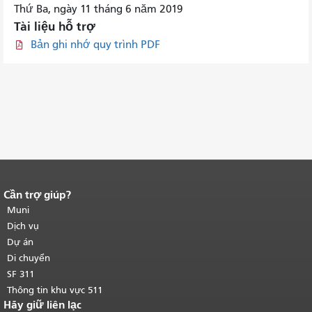
Thứ Ba, ngày 11 tháng 6 năm 2019
Tài liệu hỗ trợ
Bản ghi nhớ quy trình PDF
Cần trợ giúp?
Kết thúc nội dung trang.
Phần còn lại
của trang này được lặp lại trên mọi
Muni
trang.
Quay lại đầu trang nội dung
Dịch vụ
chính
.
Dự án
Di chuyển
SF 311
Thông tin khu vực 511
Hãy giữ liên lạc