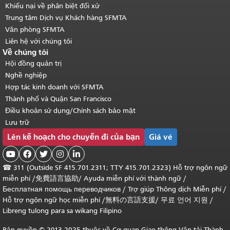
Khiếu nại về phân biệt đối xử
Trung tâm Dịch vụ Khách hàng SFMTA
Văn phòng SFMTA
Liên hệ với chúng tôi
Về chúng tôi
Hội đồng quản trị
Nghề nghiệp
Hợp tác kinh doanh với SFMTA
Thành phố và Quận San Francisco
Điều khoản sử dụng/Chính sách bảo mật
Lưu trữ
Lên kế hoạch cho chuyến đi của bạn
Giá vé





☎
311 (Outside SF 415.701.2311; TTY 415.701.2323) Hỗ trợ ngôn ngữ
miễn phí /
免費語言協助
/
Ayuda miễn phí với thành ngữ
/
Бесплатная помощь переводчиков
/
Trợ giúp Thông dịch Miễn phí
/
Hỗ trợ ngôn ngữ học
miễn phí
/
無料の言語支援
/
무료 언어 지원
/
Libreng tulong para sa wikang Filipino
Bản quyền © 2013-2025 thuộc về Cơ quan Giao thông Vận tải Thành