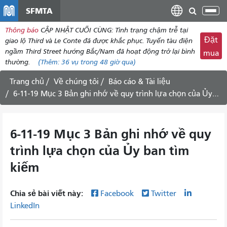
đến
SFMTA
Chu
nội
đổi
Thông báo
CẬP NHẬT CUỐI CÙNG: Tình trạng chậm trễ tại
dung
điề
Đặt
giao lộ Third và Le Conte đã được khắc phục. Tuyến tàu điện
hư
ngầm Third Street hướng Bắc/Nam đã hoạt động trở lại bình
mua
thường.
(Thêm:
36 vụ
trong 48 giờ qua)
Trang chủ
Về chúng tôi
Báo cáo & Tài liệu
6-11-19 Mục 3 Bản ghi nhớ về quy trình lựa chọn của Ủy ban tìm kiếm
6-11-19 Mục 3 Bản ghi nhớ về quy
trình lựa chọn của Ủy ban tìm
kiếm
Chia sẻ bài viết này:
Facebook
Twitter
LinkedIn