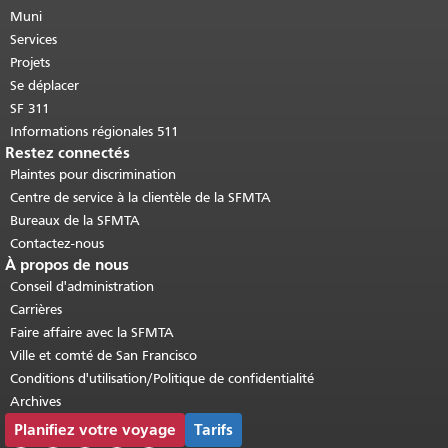
cette page se répète sur chaque page.
Muni
Retour au haut du contenu principal
.
Services
Projets
Se déplacer
SF 311
Informations régionales 511
Restez connectés
Plaintes pour discrimination
Centre de service à la clientèle de la SFMTA
Bureaux de la SFMTA
Contactez-nous
À propos de nous
Conseil d'administration
Carrières
Faire affaire avec la SFMTA
Ville et comté de San Francisco
Conditions d'utilisation/Politique de confidentialité
Archives
Planifiez votre voyage
Tarifs