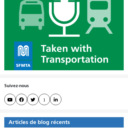
Suivez-nous



1

Articles de blog récents