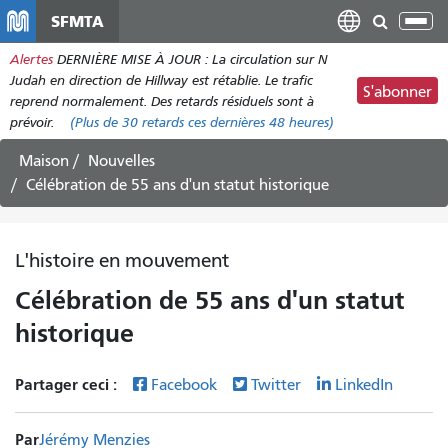
Aller
SFMTA
Bas
au
la
Alertes
DERNIÈRE MISE À JOUR : La circulation sur N
contenu
nav
Judah en direction de Hillway est rétablie. Le trafic
principal
S'abonner
reprend normalement. Des retards résiduels sont à
prévoir.
(Plus de
30 retards
ces dernières 48 heures)
Maison
Nouvelles
Célébration de 55 ans d'un statut historique
L'histoire en mouvement
Célébration de 55 ans d'un statut
historique
Partager ceci :
Facebook
Twitter
LinkedIn
Par
Jérémy Menzies