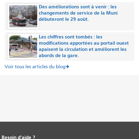
Des améliorations sont à venir : les
changements de service de la Muni
débuteront le 29 août.
Les chiffres sont tombés : les
modifications apportées au portail ouest
apaisent la circulation et améliorent les
abords de la gare.
Voir tous les articles du blog
Besoin d'aide ?
Fin du contenu de la page.
Le reste de