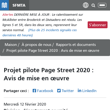
Aller
SFMTA
Bas
au
la
Alertes
DERNIÈRE MISE À JOUR : Le ralentissement sur
contenu
nav
McAllister entre Broderick et Divisadero est résolu. Les
principal
lignes 5 et 5R, dans les deux sens, reprennent leur
S'abonner
service normal.
(Plus de
25
incidents signalés ces
dernières 48 heures)
Maison
À propos de nous
Rapports et documents
Projet pilote Page Street 2020 : Avis de mise en œuvre
Projet pilote Page Street 2020 :
Avis de mise en œuvre
Partager ceci :
Facebook
Twitter
LinkedIn
Mercredi 12 février 2020