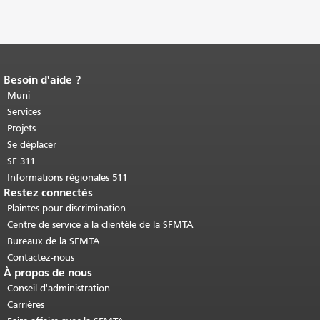
Besoin d'aide ?
Fin du contenu de la page.
Le reste de
cette page se répète sur chaque page.
Muni
Retour au haut du contenu principal
.
Services
Projets
Se déplacer
SF 311
Informations régionales 511
Restez connectés
Plaintes pour discrimination
Centre de service à la clientèle de la SFMTA
Bureaux de la SFMTA
Contactez-nous
À propos de nous
Conseil d'administration
Carrières