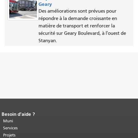
Geary
Des améliorations sont prévues pour
répondre à la demande croissante en
matière de transport et renforcer la
sécurité sur Geary Boulevard, à l'ouest de
Stanyan.
Besoin d'aide ?
Fin du contenu de la page.
Le reste de
cette page se répète sur chaque page.
Muni
Retour au haut du contenu principal
.
Services
Projets