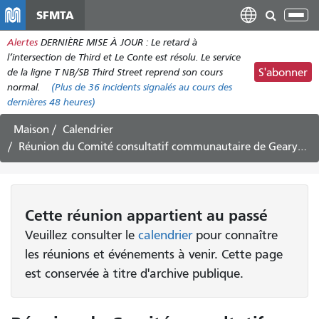
Aller
SFMTA
Bas
au
la
Alertes
DERNIÈRE MISE À JOUR : Le retard à
contenu
nav
l’intersection de Third et Le Conte est résolu. Le service
principal
de la ligne T NB/SB Third Street reprend son cours
S'abonner
normal.
(Plus de
36
incidents signalés au cours des
dernières 48 heures)
Maison
Calendrier
Réunion du Comité consultatif communautaire de Geary - 9 octobre 2024
Cette
réunion
appartient au passé
Veuillez consulter le
calendrier
pour connaître
les réunions et événements à venir. Cette page
est conservée à titre d'archive publique.