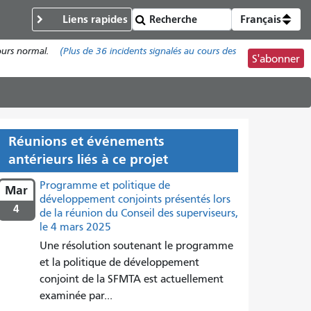
Liens rapides
Français
cours normal.
(Plus de
36
incidents signalés au cours des
S'abonner
Réunions et événements
antérieurs liés à ce projet
Programme et politique de
Mar
développement conjoints présentés lors
4
de la réunion du Conseil des superviseurs,
le 4 mars 2025
Une résolution soutenant le programme
et la politique de développement
conjoint de la SFMTA est actuellement
examinée par...