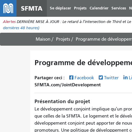
SFMTA
Se déplacer
Projets
Calendrier
Services
N
Alertes
DERNIÈRE MISE À JOUR : Le retard à l’intersection de Third et Le 
dernières 48 heures)
Maison
Projets
Programme de développeme
Programme de développeme
Partager ceci :
Facebook
Twitter
L
SFMTA.com/JointDevelopment
Présentation du projet
Le développement conjoint implique qu'un promo
que celles de la SFMTA. Le logement et le dév
développement conjoint peut apporter de nouv
promoteurs. Une politique de développement conj