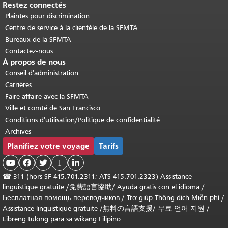
Restez connectés
Plaintes pour discrimination
Centre de service à la clientèle de la SFMTA
Bureaux de la SFMTA
Contactez-nous
À propos de nous
Conseil d'administration
Carrières
Faire affaire avec la SFMTA
Ville et comté de San Francisco
Conditions d'utilisation/Politique de confidentialité
Archives
Planifiez votre voyage
Tarifs



1

☎
311 (hors SF 415.701.2311; ATS 415.701.2323) Assistance
linguistique gratuite /
免費語言協助
/
Ayuda gratis con el idioma
/
Бесплатная помощь переводчиков
/
Trợ giúp Thông dịch Miễn phí
/
Assistance linguistique gratuite
/
無料の言語支援
/
무료 언어 지원
/
Libreng tulong para sa wikang Filipino