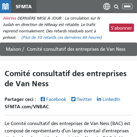
Aller
SFMTA
Bas
au
la
Alertes
DERNIÈRE MISE À JOUR : La circulation sur N
contenu
nav
Judah en direction de Hillway est rétablie. Le trafic
principal
S'abonner
reprend normalement. Des retards résiduels sont à
prévoir.
(Plus de
30 retards
ces dernières 48 heures)
Maison
Comité consultatif des entreprises de Van Ness
Comité consultatif des entreprises
de Van Ness
Partager ceci :
Facebook
Twitter
LinkedIn
SFMTA.com/VNBAC
Le Comité consultatif des entreprises de Van Ness (BAC) est
composé de représentants d'un large éventail d'entreprises