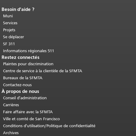
Besoin d'aide ?
Fin du contenu de la page.
Le reste de
cette page se répète sur chaque page.
Muni
Retour au haut du contenu principal
.
Services
Projets
Se déplacer
SF 311
Informations régionales 511
Restez connectés
Plaintes pour discrimination
Centre de service à la clientèle de la SFMTA
Bureaux de la SFMTA
Contactez-nous
À propos de nous
Conseil d'administration
Carrières
Faire affaire avec la SFMTA
Ville et comté de San Francisco
Conditions d'utilisation/Politique de confidentialité
Archives