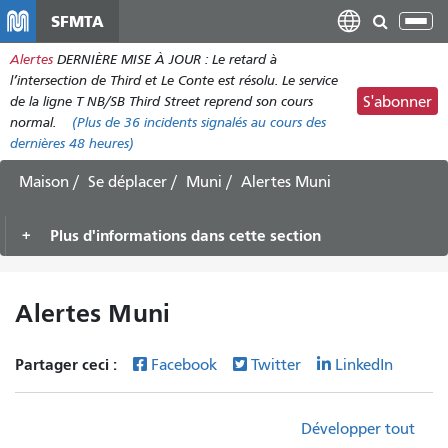
Aller
SFMTA
Bas
au
la
Alertes
DERNIÈRE MISE À JOUR : Le retard à
contenu
nav
l’intersection de Third et Le Conte est résolu. Le service
principal
de la ligne T NB/SB Third Street reprend son cours
S'abonner
normal.
(Plus de
36
incidents signalés au cours des
dernières 48 heures)
Maison
Se déplacer
Muni
Alertes Muni
Plus d'informations dans cette section
Alertes Muni
Partager ceci :
Facebook
Twitter
LinkedIn
Développer tout