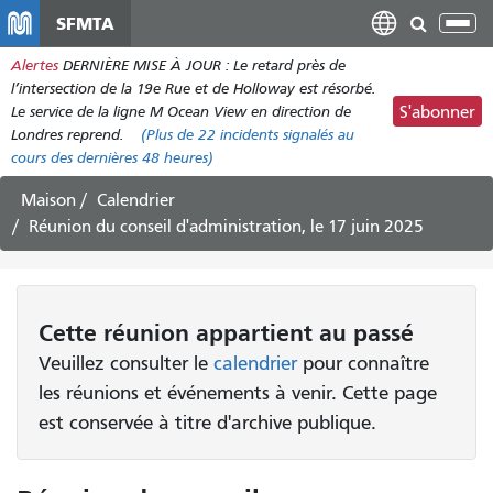
Aller
SFMTA
Bas
au
la
Alertes
DERNIÈRE MISE À JOUR : Le retard près de
contenu
nav
l’intersection de la 19e Rue et de Holloway est résorbé.
principal
Le service de la ligne M Ocean View en direction de
S'abonner
Londres reprend.
(Plus de
22 incidents
signalés au
cours des dernières 48 heures)
Maison
Calendrier
Réunion du conseil d'administration, le 17 juin 2025
Cette
réunion
appartient au passé
Veuillez consulter le
calendrier
pour connaître
les réunions et événements à venir. Cette page
est conservée à titre d'archive publique.