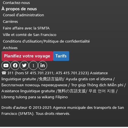
Contactez-nous
À propos de nous
Conseil d'administration
Carrières
Faire affaire avec la SFMTA
Ville et comté de San Francisco
Conditions d'utilisation/Politique de confidentialité
Archives
Planifiez votre voyage
Tarifs



1

☎
311 (hors SF 415.701.2311; ATS 415.701.2323) Assistance
linguistique gratuite /
免費語言協助
/
Ayuda gratis con el idioma
/
Бесплатная помощь переводчиков
/
Trợ giúp Thông dịch Miễn phí
/
Assistance linguistique gratuite
/
無料の言語支援
/
무료 언어 지원
/
Libreng tulong para sa wikang Filipino
Droits d'auteur © 2013-2025 Agence municipale des transports de San
Francisco (SFMTA). Tous droits réservés.