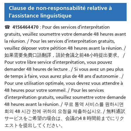
Clause de non-responsabilité relative à
l'assistance linguistique
4156464470
☎
: Pour des services d'interprétation
gratuits, veuillez soumettre votre demande 48 heures avant
la réunion. /
Pour les services d’interprétation gratuits,
veuillez déposer votre pétition 48 heures avant la réunion.
/
如果需要免費口語翻譯，請於會議之前48小時提出要求
。 /
Pour votre libre service d'interprétation, vous pouvez
demander 48 heures de lecture
. /
Si vous avez un peu plus
de temps à faire, vous aurez plus de 48 ans d'autonomie
. /
Pour une utilisation optimale, vous devrez vous attendre à
48 heures pour votre sommeil.
/
Pour les services
d'interprétation gratuits, veuillez soumettre votre demande
48 heures avant la réunion.
/
무료 통역 서비스를 원하시면
회의 48 시간 전에 귀하의 요청을 제출하십시오.
/
無料通訳
サービスをご希望の場合は、会議の4 8 時間前までにリク
エストを提出してください。