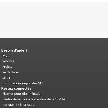
Besoin d'aide ?
Fin du contenu de la page.
Le reste de
cette page se répète sur chaque page.
Muni
Retour au haut du contenu principal
.
Services
Projets
Se déplacer
SF 311
Informations régionales 511
Restez connectés
Plaintes pour discrimination
Centre de service à la clientèle de la SFMTA
Bureaux de la SFMTA