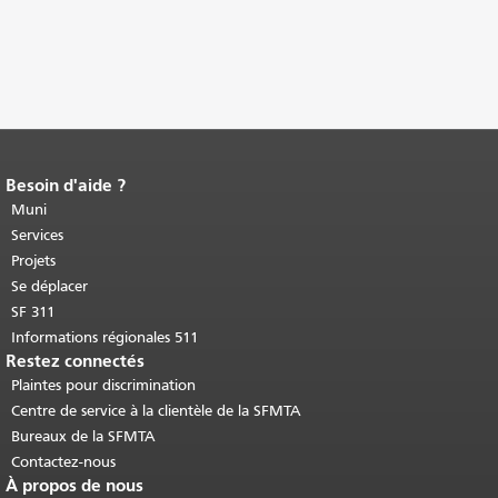
Besoin d'aide ?
Fin du contenu de la page.
Le reste de
cette page se répète sur chaque page.
Muni
Retour au haut du contenu principal
.
Services
Projets
Se déplacer
SF 311
Informations régionales 511
Restez connectés
Plaintes pour discrimination
Centre de service à la clientèle de la SFMTA
Bureaux de la SFMTA
Contactez-nous
À propos de nous