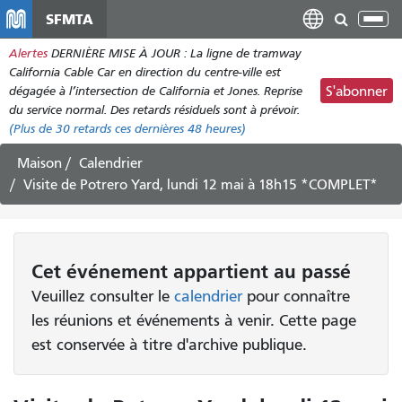
Aller
SFMTA
Bas
au
la
Alertes
DERNIÈRE MISE À JOUR : La ligne de tramway
contenu
nav
California Cable Car en direction du centre-ville est
principal
dégagée à l’intersection de California et Jones. Reprise
S'abonner
du service normal. Des retards résiduels sont à prévoir.
(Plus de
30
retards ces dernières 48 heures)
Maison
Calendrier
Visite de Potrero Yard, lundi 12 mai à 18h15 *COMPLET*
Cet
événement
appartient au passé
Veuillez consulter le
calendrier
pour connaître
les réunions et événements à venir. Cette page
est conservée à titre d'archive publique.