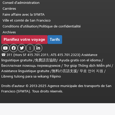
Conseil d'administration
Carrières
Faire affaire avec la SFMTA
Ville et comté de San Francisco
Conditions d'utilisation/Politique de confidentialité
Archives
Planifiez votre voyage
Tarifs



1

☎
311 (Hors SF 415.701.2311; ATS 415.701.2323) Assistance
linguistique gratuite /
免費語言協助
/
Ayuda gratis con el idioma
/
Бесплатная помощь переводчиков
/
Trợ giúp Thông dịch Miễn phí
/
Assistance linguistique gratuite
/
無料の言語支援
/
무료 언어 지원
/
Libreng tulong para sa wikang Filipino
Droits d'auteur © 2013-2025 Agence municipale des transports de San
Francisco (SFMTA). Tous droits réservés.