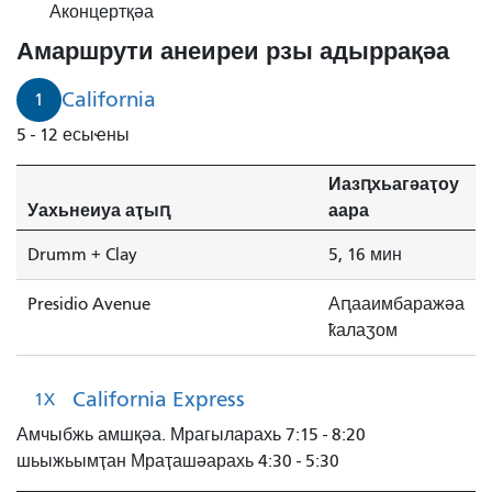
Avenue
Аконцертқәа
Рапид
Амаршрути анеиреи рзы адыррақәа
4
минуҭ
California
1
рышьҭахь
5 - 12 есыҽны
инаӡоит.
Иазԥхьагәаҭоу
Уахьнеиуа аҭыԥ
аара
Drumm + Clay
5, 16 мин
Presidio Avenue
Аԥааимбаражәа
ҟалаӡом
California Express
1X
Амчыбжь амшқәа. Мрагыларахь 7:15 - 8:20
шьыжьымҭан Мраҭашәарахь 4:30 - 5:30