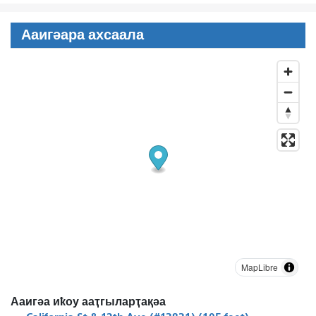
Ааигәара ахсаала
MapLibre
Ааигәа иҟоу ааҭгыларҭақәа