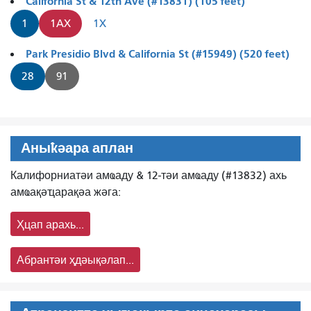
California St & 12th Ave (#13831) (105 feet)
1
1AX
1X
Park Presidio Blvd & California St (#15949) (520 feet)
28
91
Аныҟәара аплан
Калифорниатәи амҩаду & 12-тәи амҩаду (#13832) ахь
амҩақәҵарақәа жәга:
Ҳцап арахь...
Абрантәи ҳдәықәлап...