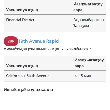
Иазԥхьагәаҭоу
Уахьнеиуа аҭыԥ
аара
Financial District
Аԥааимбаражәа
ҟалаӡом
19th Avenue Rapid
28R
Амчыбжьқәа рзы шьыжьымҭан 7 - хәылбыҽха 7
Иазԥхьагәаҭоу
Уахьнеиуа аҭыԥ
аара
California + Sixth Avenue
4, 15 мин
Ишыҟаҵәҟьоу ахсаала