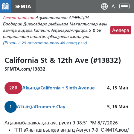
Аллер
SFMTA
Ана
ау
аԥс
Агәҽанҵарақәа
Аҵыхәтәантәи АРҾЫЦРА:
контену
Бродерик Дивисадеро рыбжьара Макаллистер аҿы
принципал
аамҭа ацҵара ҟалеит. Аҭалара/Аҭыҵра 5 & 5R
Аҽаҩра
еиҭалагоит иааиԥмырҟьаӡакәа амаҵзура.
(Еиҳаны:
25
аҵыхәтәантәи 48 сааҭ рзы)
California St & 12th Ave (#13832)
SFMTA.com/13832
Аҟынӡа
California + Sixth Avenue
4, 15
Мин
28R
Аҟынӡа
Drumm + Clay
5, 16
Мин
1
28R
Аԥааимбаражәақәа аус руеит 3:38:51 PM 8/7/2026
19th
ГГП аҟны адгьылқәа анҭыҵ Август 7-9. СФМТА.ком/