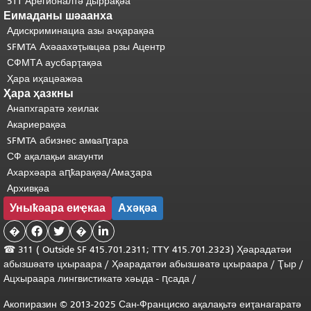
511 Арегионалтә дыррақәа
Еимаданы шәаанха
Адискриминациа азы ачҳарақәа
SFMTA Ахәаахәҭыҩцәа рзы Ацентр
СФМТА аусбарҭақәа
Ҳара иҳацәажәа
Ҳара ҳазкны
Анапхгаратә хеилак
Акариерақәа
SFMTA абизнес амҩаԥгара
СФ ақалақьи акаунти
Ахархәара аԥҟарақәа/Амаӡара
Архивқәа
Уныҟәара еиҿкаа
Ахәқәа
�


�

☎ 311 (
Outside
SF 415.701.2311; TTY 415.701.2323) Ҳәарадатәи
абызшәатә цхыраара
/
Ҳәарадатәи
абызшәатә
цхыраара
/
Ҭыр
/
Ацхыраара
лингвистикатә
хәыда
-
ԥсада
/
Акопиразин © 2013-2025 Сан-Франциско ақалақьтә еиҭанагаратә