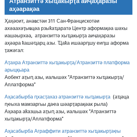
Атранзиттә хыҵакырҭа аиҷаҳаразы
аҳәарақәа
Ҳаҳәоит, анаҩстәи 311 Сан-Францискотәи
ахәаахәҭыҩцәа рзыҟаҵаратә Центр аформақәа шәхы
иашәырхәа,
атранзиттә хыҵакырҭа аиҷаҳаразы
аҳәара ҟашәҵарц азы. Ҵаҟа ишаарԥшу еиԥш аформа
ҭажәгал:
Аҭахра Атранзиттә хыҵакырҭа/Атранзиттә платформа
арыцқьара
Аобект аҭыԥ азы, иалышәх "Атранзиттә хыҵакырҭа/
Аплатформа"
Аҳасабырба ԥхасҭахаз атранзиттә хыҵакырҭа
(аҵәца
ԥҽыха мамзаргьы даҽа шәарҭарақәак рыла)
Аҳәара аҟазшьа аҭыԥ азы, иалышәх "Атранзиттә
хыҵакырҭа/Аплатформа"
Аҳасабырба Аграффити атранзиттә хыҵакырҭаҿы