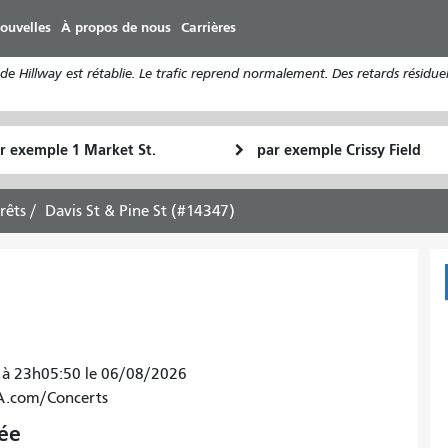
Aller
ouvelles
À propos de nous
Carrières
au
contenu
 Hillway est rétablie. Le trafic reprend normalement. Des retards résiduel
principal
u
Lieu
Comment
final
je
art
veux
rrêts
Davis St & Pine St (#14347)
voyager
res à 23h05:50 le 06/08/2026
TA.com/Concerts
vée