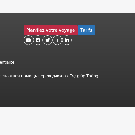
Planifiez votre voyage
Tarifs



1

entialité
есплатная помощь переводчиков
/
Trợ giúp Thông