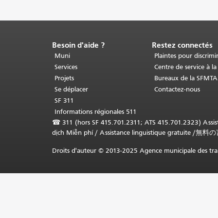
Besoin d'aide ?
Restez connectés
Fin
du
Muni
Plaintes pour discrimi
contenu
Services
Centre de service à la
de
Projets
Bureaux de la SFMTA
la
Se déplacer
Contactez-nous
page.
Le
SF 311
reste
Informations régionales 511
de
☎
311 (hors SF 415.701.2311; ATS 415.701.2323) Assista
cette
dịch Miễn phí
/
Assistance linguistique gratuite
/
無料の
page
se
Droits d'auteur © 2013-2025 Agence municipale des tran
répète
sur
chaque
page.
Retour
au