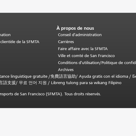
À propos de nous
nation
Conseil d'administration
 clientèle de la SFMTA
Carrières
Faire affaire avec la SFMTA
Ville et comté de San Francisco
Conditions d'utilisation/Politique de confid
Archives
nce linguistique gratuite /
免費語言協助
/
Ayuda gratis con el idioma
/
Б
言語支援
/
무료 언어 지원
/
Libreng tulong para sa wikang Filipino
sports de San Francisco (SFMTA). Tous droits réservés.