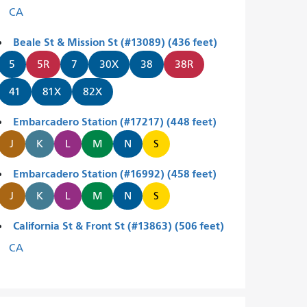
CA
Beale St & Mission St (#13089) (436 feet)
5
5R
7
30X
38
38R
41
81X
82X
Embarcadero Station (#17217) (448 feet)
J
K
L
M
N
S
Embarcadero Station (#16992) (458 feet)
J
K
L
M
N
S
California St & Front St (#13863) (506 feet)
CA