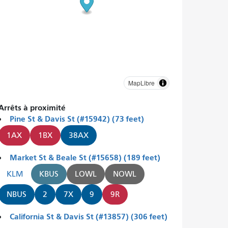
MapLibre
Arrêts à proximité
Pine St & Davis St (#15942) (73 feet)
1AX
1BX
38AX
Market St & Beale St (#15658) (189 feet)
KLM
KBUS
LOWL
NOWL
NBUS
2
7X
9
9R
California St & Davis St (#13857) (306 feet)