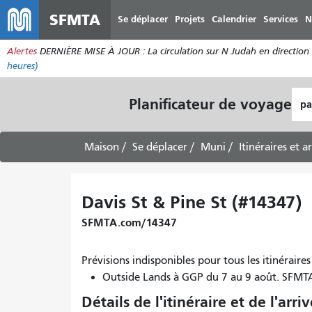
SFMTA
Se déplacer
Projets
Calendrier
Services
N
Alertes
DERNIÈRE MISE À JOUR : La circulation sur N Judah en direction de
heures)
Lie
Planificateur de voyage
de
dép
Maison
Se déplacer
Muni
Itinéraires et a
Davis St & Pine St (#14347)
SFMTA.com/14347
Prévisions indisponibles pour tous les itinérai
Outside Lands à GGP du 7 au 9 août. SFM
Détails de l'itinéraire et de l'arri