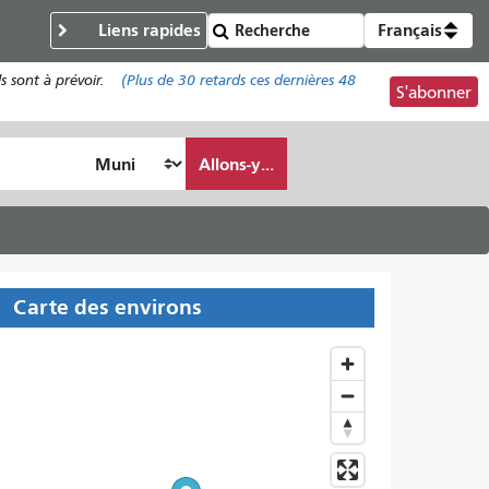
Liens rapides
Français
s sont à prévoir.
(Plus de
30 retards
ces dernières 48
S'abonner
Allons-y...
Carte des environs