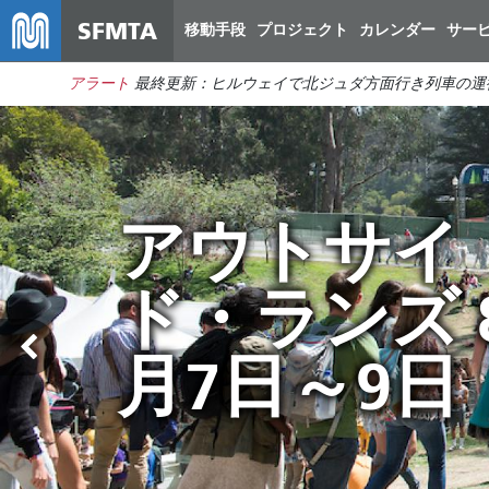
SFMTA
移動手段
プロジェクト
カレンダー
サー
アラート
最終更新：ヒルウェイで北ジュダ方面行き列車の運
Muniの運行
予算のギャ
アウトサイ
夏はMuniで
変更は8月2
ップを埋め
ド・ランズ 
移動しよう
日から開始
て市を節約
月7日～9日
されます
する