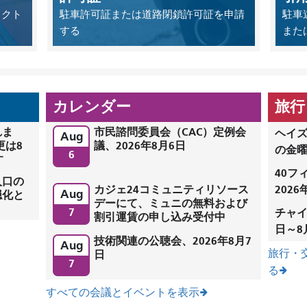
ェクト
駐車許可証または道路閉鎖許可証を申請
駐車
する
また
カレンダー
旅行
れま
市民諮問委員会（CAC）定例会
ヘイズ
Aug
更は8
議、2026年8月6日
の金
6
す
40フ
入口の
カジェ24コミュニティリソース
202
Aug
穏化と
デーにて、ミュニの無料および
7
チャイ
割引運賃の申し込み受付中
日～8
技術関連の公聴会、2026年8月7
Aug
旅行・
日
7
る
すべての会議とイベントを表示