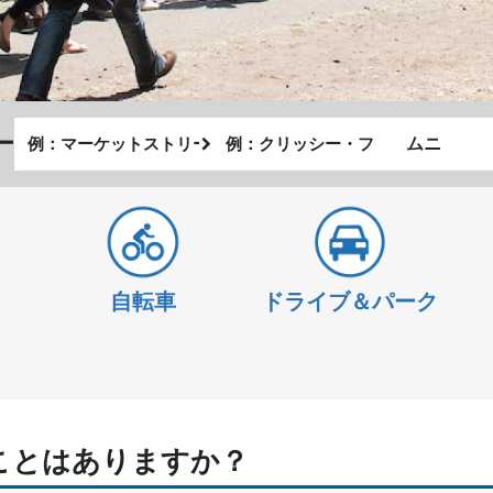
出
終
ー
私
発
了
が
地
地
ど
点
点
の
よ
う
自転車
ドライブ＆パーク
に
旅
し
た
い
か
ことはありますか？