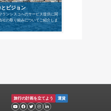
命とビジョン
フランシスコへのサービス提供に関
当社の取り組みについてご紹介しま
旅行の計画を立てよう
運賃




