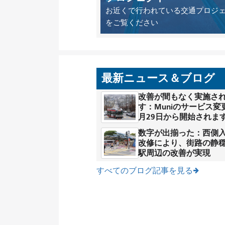
お近くで行われている交通プロジ
をご覧ください
最新ニュース＆ブログ
改善が間もなく実施さ
す：Muniのサービス変
月29日から開始されま
数字が出揃った：西側
改修により、街路の静
駅周辺の改善が実現
すべてのブログ記事を見る