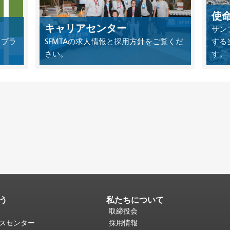
使
キャリアセンター
サン
イブラ
SFMTAの求人情報と採用方針をご覧くだ
する
さい。
す。
う
私たちについて
取締役会
ビスセンター
採用情報