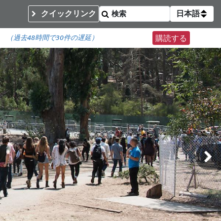
クイックリンク
日本語
（
過去48時間で
30件の遅延）
購読する