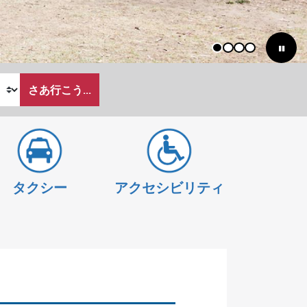
1
2
3
4
さあ行こう...
タクシー
アクセシビリティ