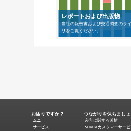
レポートおよび出版物
当社の報告書および交通調査のラ
リをご覧ください。
お困りですか？
つながりを保ちましょ
ペ
ー
ムニ
差別に関する苦情
ジ
サービス
SFMTAカスタマーサー