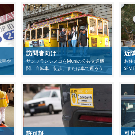
訪問者向け
近
電車や
サンフランシスコをMuniの公共交通機
お住
関、自転車、徒歩、または車で巡ろう
SF
許可証
引