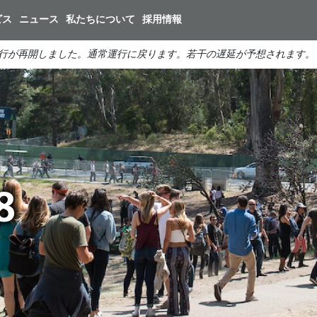
メ
ビス
ニュース
私たちについて
採用情報
イ
ン
行が再開しました。通常運行に戻ります。若干の遅延が予想されます。
コ
ン
テ
ン
ツ
に
移
9
動
8