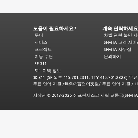
도움이 필요하세요?
계속 연락하세요
페
이
무니
차별 관련 불만 
지
서비스
SFMTA 고객 서
내
프로젝트
SFMTA 사무실
용
이동 수단
문의하기
끝
SF 311
입
511 지역 정보
니
☎
311 (SF 외부 415.701.2311; TTY 415.701.2323) 
다.
이
무료 언어 지원
/
無料の言언어支援
/
무료 언어 지원
/
L
페
이
저작권 © 2013-2025 샌프란시스코 시립 교통국(SFMTA
지
의
나
머
지
내