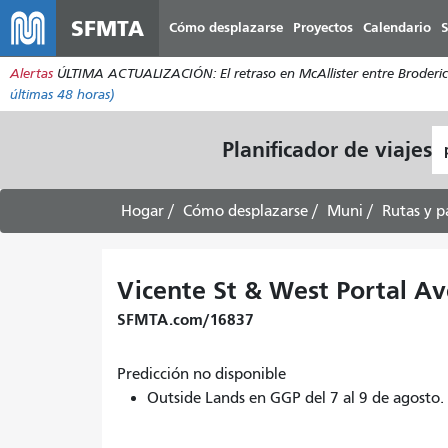
SFMTA
Cómo desplazarse
Proyectos
Calendario
S
Alertas
ÚLTIMA ACTUALIZACIÓN: El retraso en McAllister entre Broderick 
últimas 48 horas)
L
Planificador de viajes
d
pa
Hogar
Cómo desplazarse
Muni
Rutas y p
Vicente St & West Portal Av
SFMTA.com/16837
Predicción no disponible
Outside Lands en GGP del 7 al 9 de agost