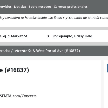
Pasar
ervicios
Noticias
Sobre nosotros
Carreras profesionales
al
contenido
y Divisadero se ha solucionado. Las líneas 5 y 5R, tanto de entrada como 
principal
ugar
Ubicación
Cómo
e
final
quiero
rtida
viajar
aradas
Vicente St & West Portal Ave (#16837)
e (#16837)
o. SFMTA.com/Concerts