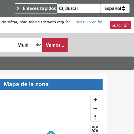
Enlaces rápidos
Español
de salida, reanudan su servicio regular.
(Más:
25
en las
Suscribir
Vamos...
Mapa de la zona