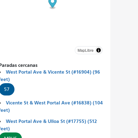
MapLibre
Paradas cercanas
West Portal Ave & Vicente St (#16904) (96
feet)
57
Vicente St & West Portal Ave (#16838) (104
feet)
West Portal Ave & Ulloa St (#17755) (512
feet)