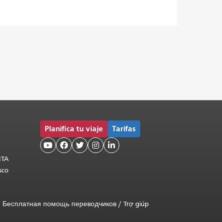
Planifica tu viaje
Tarifas





MTA
sco
/
Бесплатная помощь переводчиков
/
Trợ giúp