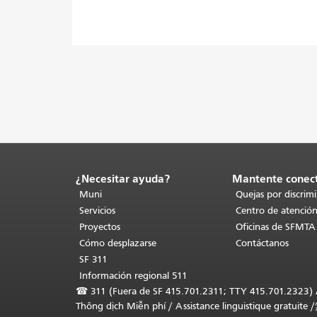
¿Necesitar ayuda?
Mantente conec
Fin
del
Muni
Quejas por discrim
contenido
Servicios
Centro de atención
de
Proyectos
Oficinas de SFMTA
la
Cómo desplazarse
Contáctanos
página.
El
SF 311
resto
Información regional 511
de
☎
311 (Fuera de SF 415.701.2311; TTY 415.701.2323) Asi
esta
Thông dịch Miễn phí
/
Assistance linguistique gratuite
/
página