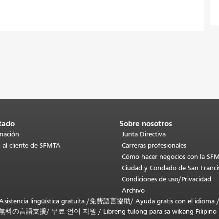
tado
Sobre nosotros
inación
Junta Directiva
 al cliente de SFMTA
Carreras profesionales
Cómo hacer negocios con la SF
Ciudad y Condado de San Franci
Condiciones de uso/Privacidad
Archivo
stencia lingüística gratuita /
免費語言協助
/
Ayuda gratis con el idioma
無料の言語支援
/
무료 언어 지원
/
Libreng tulong para sa wikang Filipino