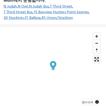
Muni에서 운행합니다.
N Judah
N Owl
N Judah Bus
T Third Street
T Third Street Bus
15 Bayview Hunters Point Express
30 Stockton
31 Balboa
45 Union/Stockton
맵리브레