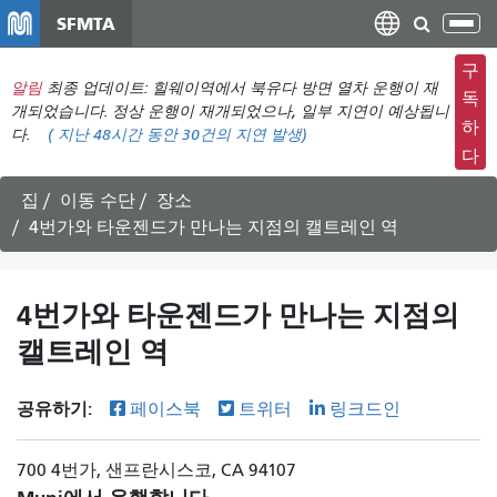
주
SFMTA
탐
요
색
컨
구
메
알림
최종 업데이트: 힐웨이역에서 북유다 방면 열차 운행이 재
텐
독
뉴
개되었습니다. 정상 운행이 재개되었으나, 일부 지연이 예상됩니
츠
하
다.
(
지난 48시간 동안
30건의 지연 발생)
전
로
다
환
건
너
집
이동 수단
장소
뛰
4번가와 타운젠드가 만나는 지점의 캘트레인 역
기
4번가와 타운젠드가 만나는 지점의
캘트레인 역
공유하기:
페이스북
트위터
링크드인
700 4번가, 샌프란시스코, CA 94107