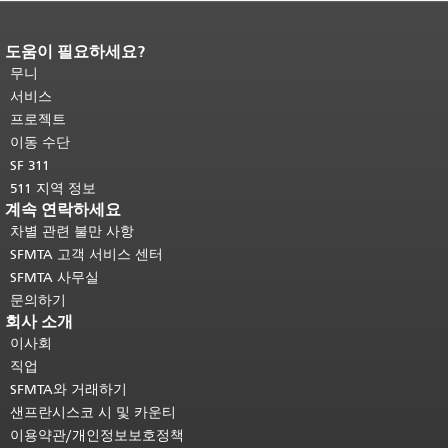
도움이 필요하세요?
페이지 내용 끝입니다.
이 페이지의 나
머지 내용은 모든 페이지에 반복됩니
무니
다.
메인 콘텐츠 상단으로 돌아가려면
서비스
여기를 클릭하십시오
.
프로젝트
이동 수단
SF 311
511 지역 정보
계속 연락하세요
차별 관련 불만 사항
SFMTA 고객 서비스 센터
SFMTA 사무실
문의하기
회사 소개
이사회
직업
SFMTA와 거래하기
샌프란시스코 시 및 카운티
이용약관/개인정보보호정책