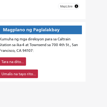
MapLibre
Magplano ng Paglalakbay
Kumuha ng mga direksyon para sa Caltrain
Station sa ika-4 at Townsend sa 700 4th St., San
Francisco, CA 94107:
Tara na dito...
Umalis na tayo rito...