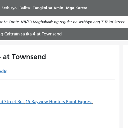
Laktawan
 Serbisyo
Balita
Tungkol sa Amin
Mga Karera
ang
pangunahing
 Le Conte. NB/SB Magbabalik ng regular na serbisyo ang T Third Street.
nilalaman
g Caltrain sa ika-4 at Townsend
-4 at Townsend
edIn
rd Street Bus
15 Bayview Hunters Point Express