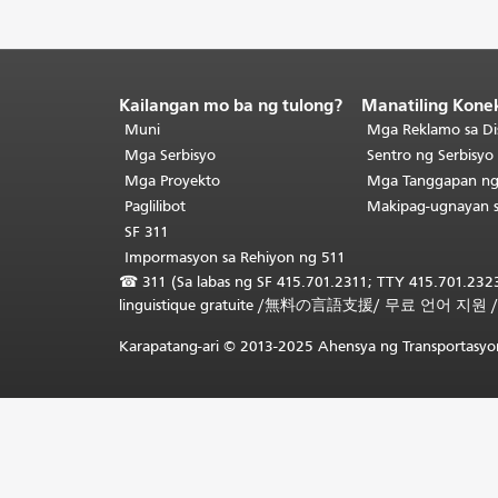
Kailangan mo ba ng tulong?
Manatiling Kone
Katapusan
ng
Muni
Mga Reklamo sa Di
nilalaman
Mga Serbisyo
Sentro ng Serbisy
ng
Mga Proyekto
Mga Tanggapan n
pahina.
Ang
Paglilibot
Makipag-ugnayan 
natitirang
SF 311
bahagi
Impormasyon sa Rehiyon ng 511
ng
☎
311 (Sa labas ng SF 415.701.2311; TTY 415.701.2323
pahinang
linguistique gratuite
/
無料の言語支援
/
무료 언어 지원
ito
ay
Karapatang-ari © 2013-2025 Ahensya ng Transportasyon
nauulit
sa
bawat
pahina.
Bumalik
sa