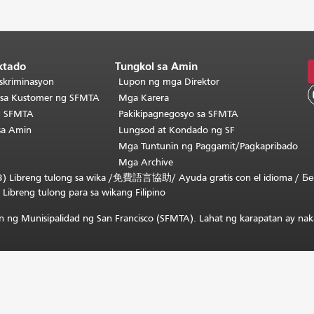
ktado
Tungkol sa Amin
skriminasyon
Lupon ng mga Direktor
o sa Kustomer ng SFMTA
Mga Karera
g SFMTA
Pakikipagnegosyo sa SFMTA
sa Amin
Lungsod at Kondado ng SF
Mga Tuntunin ng Paggamit/Pagkapribado
Mga Archive
) Libreng tulong sa wika /
免費語言協助
/
Ayuda gratis con el idioma
/
Бе
/
Libreng tulong para sa wikang Filipino
 ng Munisipalidad ng San Francisco (SFMTA). Lahat ng karapatan ay nak