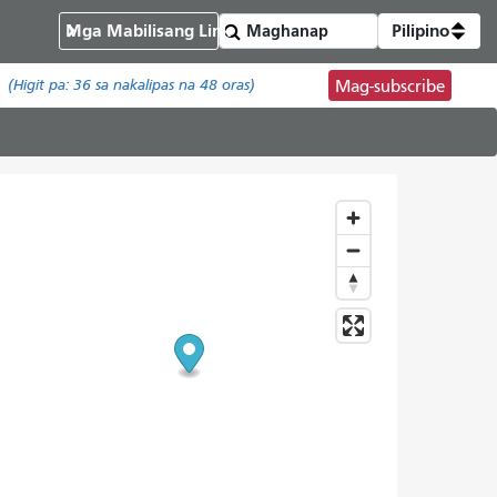
Mga Mabilisang Link
Pilipino
(Higit pa:
36
sa nakalipas na 48 oras)
Mag-subscribe