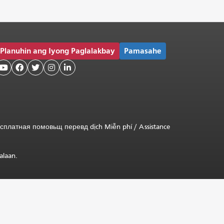
Planuhin ang Iyong Paglalakbay
Pamasahe





сплатная
помовьщ
перевд
dịch Miễn phí
/
Assistance
alaan.