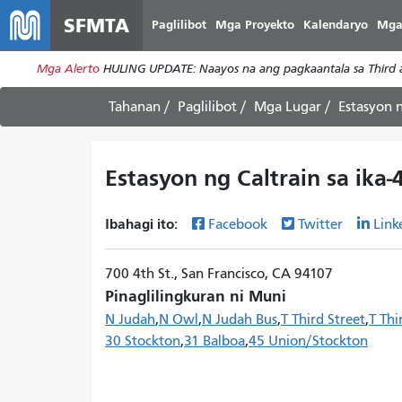
SFMTA
Paglilibot
Mga Proyekto
Kalendaryo
Mga
Mga Alerto
HULING UPDATE: Naayos na ang pagkaantala sa Third at
Tahanan
Paglilibot
Mga Lugar
Estasyon n
Estasyon ng Caltrain sa ika
Ibahagi ito:
Facebook
Twitter
Link
700 4th St., San Francisco, CA 94107
Pinaglilingkuran ni Muni
N Judah
N Owl
N Judah Bus
T Third Street
T Thi
30 Stockton
31 Balboa
45 Union/Stockton